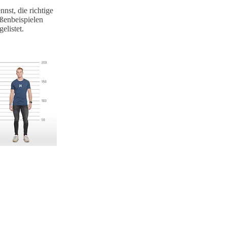
nst, die richtige
ßenbeispielen
elistet.