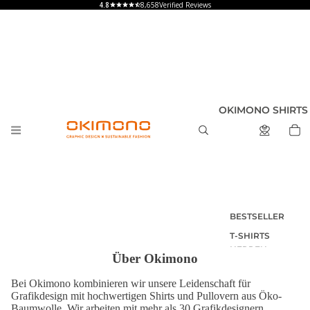
8,658
Verified Reviews
OKIMONO SHIRTS
BESTSELLER
T-SHIRTS
HERREN
Über Okimono
T-SHIRTS
Bei Okimono kombinieren wir unsere Leidenschaft für
DAMEN
Grafikdesign mit hochwertigen Shirts und Pullovern aus Öko-
T-SHIRTS
Baumwolle. Wir arbeiten mit mehr als 30 Grafikdesignern,