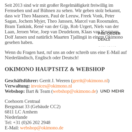
Seit 2013 sind wir mit großer Regelmäßigkeit freiwillig im
Fernsehen und auf Bühnen zu sehen. Wir geben stolz bekannt,
dass wir Theo Maassen, Paul de Leeuw, Freek Vonk, Peter
Sagan, Jochem Myjer, Theo Janssen, Marcel van Roosmalen,
Bram Tankink, René van der Gijp, Rob Urgert, Niels van der
Laan, Jeroen Woe, Joep van Deudekom, Klaas van Kruistum,
PRE-ORDER
Dolf Jansen und natürlich Maarten Tjallingii in einem Okimono
DEALS
gesehen haben.
OKIMONO
Wenn du Fragen hast, ruf uns an oder schreib uns eine E-Mail auf
MEMBERSHIP
Niederländisch, Englisch oder Deutsch!
LETZTE
GRÖSSEN SALE
OKIMONO HAUPTSITZ & WEBSHOP
WIE DER
Geschäftsführer:
Gerrit J. Weeren (
gerrit@okimono.nl
)
VATER SO DER
Verwaltung:
invoices@okimono.nl
SOHN (M/V)
UND MEHR
Webshop:
Bart & Team
(
webshop@okimono.de
)
ABONNEMENT
Coehoorn Centraal
S
Bergstraat 33 (Gebäude CC2)
NEWSLETTER
6811 LC Arnhem
Niederlande
ALLE
Tel: +31 (0)26 202 2948
ANGEBOTE
E-Mail:
webshop@okimono.de
AUF EINEN