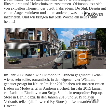
KINDER UND
Illustratoren und Holzschnitzern zusammen. Okimono lässt sich
BABY
von aktuellen Themen, der Stadt, Fahrrädern, De Stijl, Design mit
einem Augenzwinkern und allem anderen, was uns bewegt,
SHIRTS MIT
PULLOVER
inspirieren. Und wir bringen fast jede Woche ein neues Shirt
RÜCKENPRINT
heraus!
SUMMER
SHIRTS
POLOSHIRTS
DIESE WOCHE
NEU
HOODIES
PRE-ORDER
SWEATESHIRT
DEALS
S
AKTUELLE
JACKEN
TRENDS
Im Jahr 2008 haben wir Okimono
in Arnhem gegründet. Genau
HOODIES MIT
wie es sein sollte, romantisch, in den eigenen vier Wänden,
REISSVERSCHLU
genauer gesagt im Keller. Im Jahr 2010 haben wir unseren ersten
SS
Laden im Modeviertel in Arnhem eröffnet. Im Jahr 2015 kamen
ein Laden in Eindhoven am Strijp-S und ein temporärer Pop-up-
LONGSLEEVES
Store in Berlin dazu. In den Jahren 2018 und 2019 folgten
DEALS
Verkaufsstellen (die Powered By Stores) in Leeuwarden und
Utrecht.