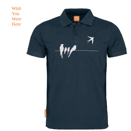
Wish
You
Were
Here