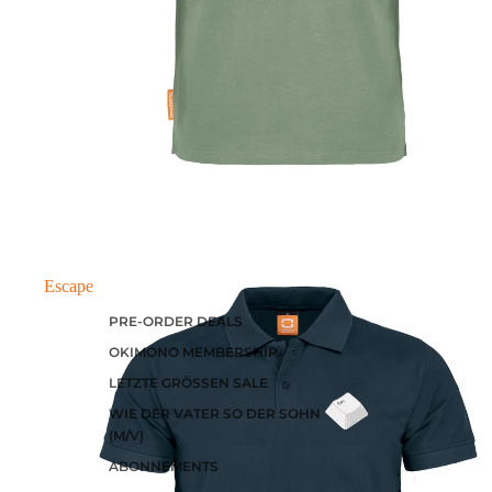
Escape
PRE-ORDER DEALS
OKIMONO MEMBERSHIP
LETZTE GRÖSSEN SALE
WIE DER VATER SO DER SOHN
(M/V)
ABONNEMENTS