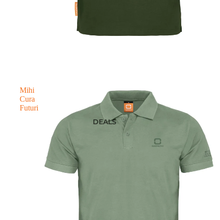
Mihi
Cura
Futuri
DEALS