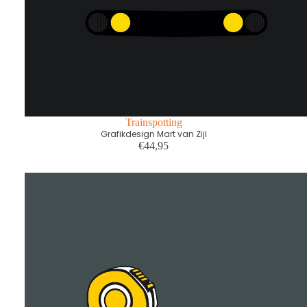
Trainspotting
Grafikdesign Mart van Zijl
€44,95