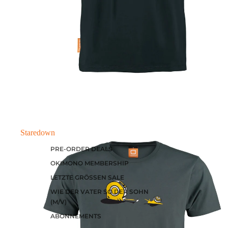
Staredown
PRE-ORDER DEALS
OKIMONO MEMBERSHIP
LETZTE GRÖSSEN SALE
WIE DER VATER SO DER SOHN
(M/V)
ABONNEMENTS