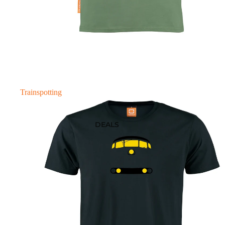
Trainspotting
DEALS