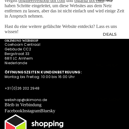
vergiss
origineelverkoop dot com
und
olgarita dot com
. Wir
SUMMER
haben Schritte eingeleitet, um diese Websites aus dem Netz
SWEATESHIRT
SHIRTS
entfernen zu lassen, aber das ist nicht einfach und wird einige Zeit
S
in Anspruch nehmen.
POLOSHIRTS
JACKEN
DIESE WOCHE
Hast du eine weitere gefälschte Website entdeckt? Lass es uns
HOODIES MIT
wissen!
NEU
DEALS
REISSVERSCHLU
PRE-ORDER
OKIMONO WEBSHOP
SS
Coehoorn Centraal
DEALS
Gebäude CC2
LONGSLEEVES
AKTUELLE
Bergstraat 33
6811 LC Arnhem
TRENDS
Niederlande
PRE-ORDER
DEALS
ÖFFNUNGSZEITEN KUNDENBETREUUNG:
Montag bis Freitag: 10:00 bis 16:00 Uhr
OKIMONO
MEMBERSHIP
+31 (0)26 202 2948
LETZTE
GRÖSSEN SALE
UND MEHR
webshop@okimono.de
Bleib in Verbindung
WIE DER
Facebook
Instagram
Bluesky
VATER SO DER
SOHN (M/V)
ABONNEMENT