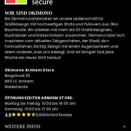
ARTPRINTS,
S
POSTKARTEN
NEWSLETTER
WIR SIND OKIMONO
UND
Bei Okimono kombinieren wir unsere Leidenschaft für
QUARTETT
ALLE
Grafikdesign mit hochwertigen Shirts und Pullovern aus Öko-
ANGEBOTE
OKIMONO SOC
Baumwolle. Wir arbeiten mit mehr als 30 Grafikdesignern,
AUF EINEN
KS
Illustratoren und Holzschnitzern zusammen. Okimono lässt sich
BLICK
MEHR
inspirieren vom aktuellen Zeitgeschehen, der Stadt, dem
CAPS/KAPPE
Fahrradfahren, De Stijl, Design mit einem Augenzwinkern und
RADSPORTBEK
allem anderen, was uns bewegt. Und wir bringen fast jede
LEIDUNG
Woche ein neues Shirt heraus!
LAUFKLEIDUN
G
Okimono Arnhem Store
Bergstraat 33
SCHÜRZEN
6811 LC Arnhem
OKIMONO
Niederlande
GUTSCHEINE
ÖFFNUNGSZEITEN ARNHEM STORE:
WALL OF FAME
Montag bis Freitag: 10:00 bis 16:00 Uhr
OKIMONO
Samstag: 10:00 bis 17:00 Uhr
HEROES
8,658
Verified Reviews
INSPIRATION
WEITERE INFOS
OKIMONO ON