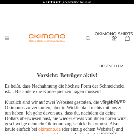
8,658
Verified Reviews
OKIMONO SHIRTS
BESTSELLER
Vorsicht: Betrüger aktiv!
T-SHIRTS
HERREN
Es heißt, dass Nachahmung die höchste Form der Schmeichelei
T-SHIRTS
ist.... Bis andere die Konsequenzen tragen müssen!
DAMEN
PULLOVER
Kürzlich sind wir auf zwei Websites gestoßen, die vorgeben,
T-SHIRTS
Okimonos zu verkaufen, aber in Wirklichkeit nichts mit uns zu
KINDER UND
tun haben. Ich gehe davon aus, dass du, nachdem du deine
BABY
Dollars überwiesen hast, nie wieder etwas von ihnen hören wirst,
geschweige denn ein Okimono zugeschickt bekommst. Also
SHIRTS MIT
kaufe einfach bei
okimono.de
(der einzig echten Website!) und
RÜCKENPRINT
HOODIES