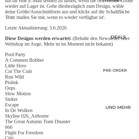
um dir eine E-Mail senden zu lassen, wenn die betreffende Größe
SUMMER
wieder auf Lager ist. Gehe diesbezüglich zum Design, wähle
SWEATESHIRT
SHIRTS
deine Größe/Ausschnittform aus und klicke auf die Schaltfläche
S
'Bitte mailen Sie mir, wenn es wieder verfügbar ist'.
POLOSHIRTS
JACKEN
Letzte Aktualisierung: 3.6.2026
DIESE WOCHE
HOODIES MIT
NEU
DEALS
Diese Designs werden erwartet:
(Behalte den Newsletter oder
REISSVERSCHLU
PRE-ORDER
Webshop im Auge. Mehr ist im Moment nicht bekannt)
SS
DEALS
LONGSLEEVES
Pool Party
AKTUELLE
A Common Bobber
TRENDS
Little Hero
PRE-ORDER
Cut The Crab
Run Wild
DEALS
Pislink
OKIMONO
Oeps
MEMBERSHIP
Slow Motion
Stoker
LETZTE
Escape
GRÖSSEN SALE
UND MEHR
In De Wolken
WIE DER
Skyline 026_Airborne
The Great Autumn Train Disaster
VATER SO DER
666
SOHN (M/V)
Flight For Freedom
ABONNEMENT
C60