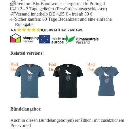
Premium Bio-Baumwolle - hergestellt in Portugal
In 2 - 7 Tage geliefert (Pre-Orders ausgeschlossen)
Versand innerhalb DE 4,95 € - frei ab 89 €
Sicher kaufen: 60 Tage Bedenkzeit und eine einfache
Rückgabe
8,658
Verified Reviews
Related versions:
Bad
Bad
Bad
B
Dove!
Dove!
Dove!
D
Bündelangebot:
Auch in diesen Bündelangebot(en) erhältlich, mit zusätzlichem
Preisvorteil