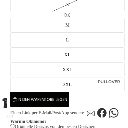
S
M
L
XL
XXL
PULLOVER
3XL
IN DEN WARENKORB LEGEN
Einen Link per E-Mail/Post/App senden:
0031
Warum Okimono?
Originelle Designs von den besten Designern