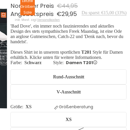
Letzte
Normaler Preis
€44,95
Größen
Sale
Angebotspreis
€29,95
Du sparst:
€15,00
(
33
%)
inkl. Mwst. zzgl.
Versandkosten
'Bad Dove', ein immer noch faszinierendes und aktuelles
Design des stets sympathischen Freek Maandag, ist eine Ode
an arglose Gutmenschen, Catch-22 und 'Denk nach, bevor du
handelst'.
Dieses Shirt ist in unserem sportlichen
T201
Style für Damen
erhältlich. Klicke unten für weitere Informationen.
Damen T201
Farbe:
Schwarz
Style:
Rund-Ausschnitt
V-Ausschnitt
Größenberatung
Größe:
XS
XS