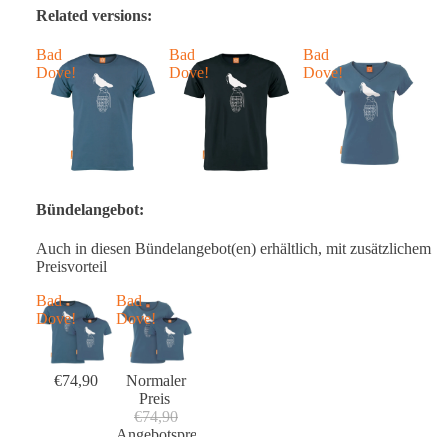
Related versions:
Bad
Bad
Bad
B
Dove!
Dove!
Dove!
D
Bündelangebot:
Auch in diesen Bündelangebot(en) erhältlich, mit zusätzlichem
Preisvorteil
Bad
Bad
Dove!
Dove!
€74,90
Normaler
Preis
€74,90
Angebotspreis