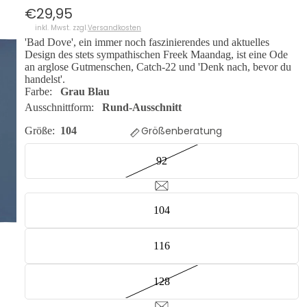
€29,95
inkl. Mwst. zzgl.
Versandkosten
'Bad Dove', ein immer noch faszinierendes und aktuelles
Design des stets sympathischen Freek Maandag, ist eine Ode
an arglose Gutmenschen, Catch-22 und 'Denk nach, bevor du
handelst'.
Farbe:
Grau Blau
Ausschnittform:
Rund-Ausschnitt
Größenberatung
Größe:
104
92
104
116
VIDEO AB
128