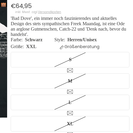
€64,95
inkl. Mwst. zzgl.
Versandkosten
'Bad Dove', ein immer noch faszinierendes und aktuelles
Design des stets sympathischen Freek Maandag, ist eine Ode
an arglose Gutmenschen, Catch-22 und 'Denk nach, bevor du
handelst'.
Farbe:
Schwarz
Style:
Herren/Unisex
Größenberatung
Größe:
XXL
S
M
L
XL