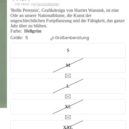
inkl. Mwst. zzgl.
Versandkosten
'Bellis Perennis', Grafikdesign von Harriet Wansink, ist eine
Ode an unsere Nationalblume, die Kunst der
ungeschlechtlichen Fortpflanzung und die Fähigkeit, das ganze
Jahr über zu blühen.
Farbe:
Hellgrün
Größenberatung
Größe:
S
S
M
L
VIDEO AB
XL
XXL