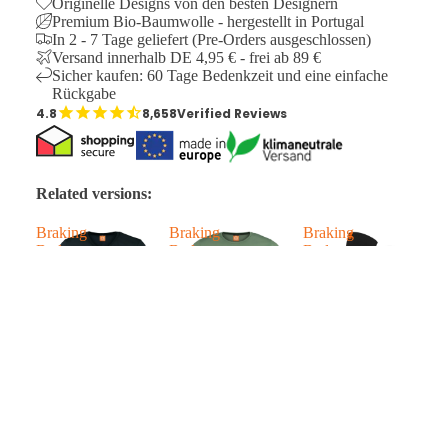
Originelle Designs von den besten Designern
Premium Bio-Baumwolle - hergestellt in Portugal
In 2 - 7 Tage geliefert (Pre-Orders ausgeschlossen)
Versand innerhalb DE 4,95 € - frei ab 89 €
Sicher kaufen: 60 Tage Bedenkzeit und eine einfache
Rückgabe
8,658
Verified Reviews
Related versions:
Braking
Braking
Braking
B
Bad
Bad
Bad
B
€64,95
ÜBER DIE DESIGNER
ÜBER DIE PULLOVER