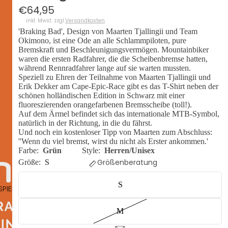
€64,95
inkl. Mwst. zzgl.
Versandkosten
'Braking Bad', Design von Maarten Tjallingii und Team
Okimono, ist eine Ode an alle Schlammpiloten, pure
Bremskraft und Beschleunigungsvermögen. Mountainbiker
waren die ersten Radfahrer, die die Scheibenbremse hatten,
während Rennradfahrer lange auf sie warten mussten.
Speziell zu Ehren der Teilnahme von Maarten Tjallingii und
Erik Dekker am Cape-Epic-Race gibt es das T-Shirt neben der
schönen holländischen Edition in Schwarz mit einer
fluoreszierenden orangefarbenen Bremsscheibe (toll!).
Auf dem Ärmel befindet sich das internationale MTB-Symbol,
natürlich in der Richtung, in die du fährst.
Und noch ein kostenloser Tipp von Maarten zum Abschluss:
''Wenn du viel bremst, wirst du nicht als Erster ankommen.'
Farbe:
Grün
Style:
Herren/Unisex
Größenberatung
Größe:
S
S
SPIELEN
M