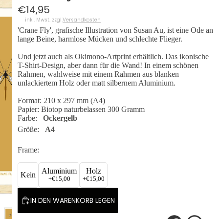
€14,95
inkl. Mwst. zzgl.
Versandkosten
'Crane Fly', grafische Illustration von Susan Au, ist eine Ode an
lange Beine, harmlose Mücken und schlechte Flieger.
Und jetzt auch als Okimono-Artprint erhältlich. Das ikonische
T-Shirt-Design, aber dann für die Wand! In einem schönen
Rahmen, wahlweise mit einem Rahmen aus blanken
unlackiertem Holz oder matt silbernem Aluminium.
Format: 210 x 297 mm (A4)
Papier: Biotop naturbelassen 300 Gramm
Farbe:
Ockergelb
Größe:
A4
Frame:
Aluminium
Holz
Kein
+
€15,00
+
€15,00
IN DEN WARENKORB LEGEN