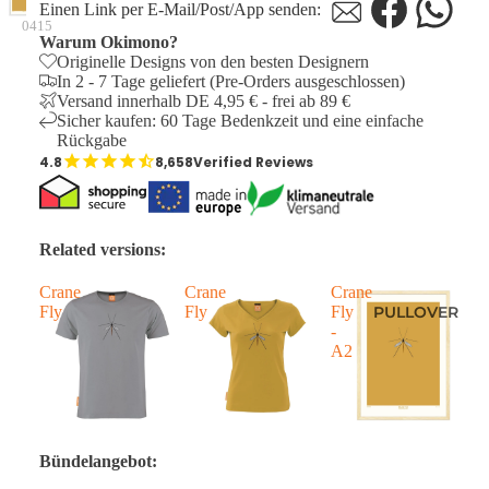
Einen Link per E-Mail/Post/App senden:
0415
Warum Okimono?
Originelle Designs von den besten Designern
In 2 - 7 Tage geliefert (Pre-Orders ausgeschlossen)
Versand innerhalb DE 4,95 € - frei ab 89 €
Sicher kaufen: 60 Tage Bedenkzeit und eine einfache
Rückgabe
8,658
Verified Reviews
Related versions:
Crane
Crane
Crane
Fly
Fly
Fly
PULLOVER
-
A2
Bündelangebot: