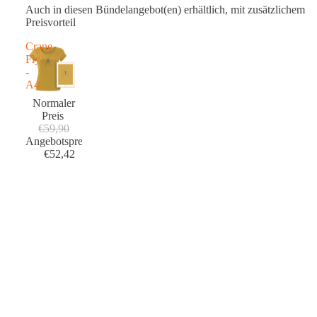
Auch in diesen Bündelangebot(en) erhältlich, mit zusätzlichem
Preisvorteil
Crane
Fly
-
A4
Normaler
Preis
€59,90
Angebotspreis
€52,42
ÜBER DIE DESIGNER
Susan Au, Künstlerin/Illustratorin, kommt aus Utrecht. Sie hat
€14,95
eine besondere Vorliebe für Arbeitszeichnungen. Diese
Faszination ist für sie eine Inspirationsquelle beim Zeichnen von
Flora, Fauna und Gebäuden. Ihre aufmerksame Arbeitsweise ist
u.a. eine Reaktion auf den flüchtigen Umgang mit unseren
Medien.