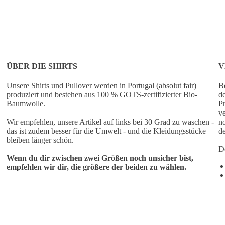
ÜBER DIE SHIRTS
V
Unsere Shirts und Pullover werden in Portugal (absolut fair)
Be
produziert und bestehen aus 100 % GOTS-zertifizierter Bio-
de
Baumwolle.
Pr
ve
Wir empfehlen, unsere Artikel auf links bei 30 Grad zu waschen -
no
das ist zudem besser für die Umwelt - und die Kleidungsstücke
de
bleiben länger schön.
De
Wenn du dir zwischen zwei Größen noch unsicher bist,
empfehlen wir dir, die größere der beiden zu wählen.
 OKIMONO
WEITERE INFOS
IN DEN WARENKO
€30,00
kombinieren wir unsere
für Grafikdesign mit