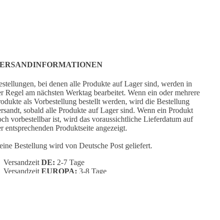
ERSANDINFORMATIONEN
stellungen, bei denen alle Produkte auf Lager sind, werden in
r Regel am nächsten Werktag bearbeitet. Wenn ein oder mehrere
odukte als Vorbestellung bestellt werden, wird die Bestellung
rsandt, sobald alle Produkte auf Lager sind. Wenn ein Produkt
ch vorbestellbar ist, wird das voraussichtliche Lieferdatum auf
r entsprechenden Produktseite angezeigt.
ine Bestellung wird von Deutsche Post geliefert.
Versandzeit
DE:
2-7 Tage
Versandzeit
EUROPA:
3-8 Tage
Versandzeit
AUSSERHALB EUROPAS:
5-15 Tage
CUSTOMER SERVICE
RB LEGEN