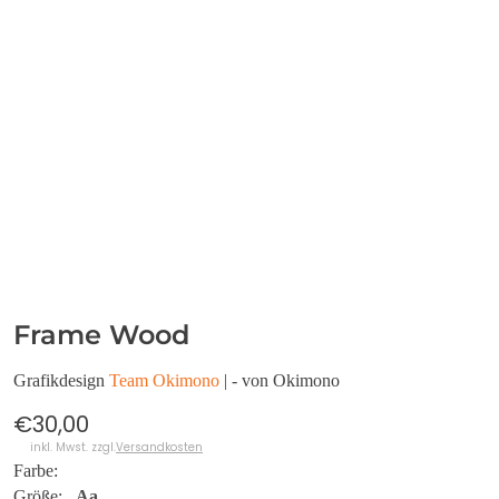
Frame Wood
Grafikdesign
Team Okimono
| - von Okimono
€30,00
inkl. Mwst. zzgl.
Versandkosten
Farbe:
Größe:
Aa