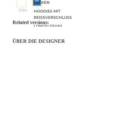
JACKEN
9301
HOODIES MIT
REISSVERSCHLUSS
Related versions:
LONGSLEEVES
ÜBER DIE DESIGNER
DEALS
OKIMONO WEBSHOP
WIR SIND
Coehoorn Centraal
Bei Okimono 
Gebäude CC2
Leidenschaft 
Bergstraat 33