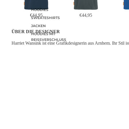
HOODIES
€44,95
€44,95
SWEATESHIRTS
JACKEN
ÜBER DIE DESIGNER
HOODIES MIT
REISSVERSCHLUSS
Harriet Wansink ist eine Grafikdesignerin aus Arnhem. Ihr Stil is
LONGSLEEVES
ikonisch, mit einem Twist und oft von historischen Produkten
inspiriert. Ihre grafischen Arbeiten auf Papier sind bei
Studio
Hoekhuis erhältlich
.
OKIMONO WEBSHOP
WIR SIND
Coehoorn Centraal
Bei Okimono 
Gebäude CC2
Leidenschaft 
Bergstraat 33
hochwertigen
6811 LC Arnhem