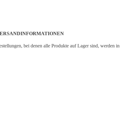
€49,95
Normaler Preis
€49,95
€64,
Angebotspreis
€34,95
ERSANDINFORMATIONEN
stellungen, bei denen alle Produkte auf Lager sind, werden in
r Regel am nächsten Werktag bearbeitet. Wenn ein oder mehrere
odukte als Vorbestellung bestellt werden, wird die Bestellung
rsandt, sobald alle Produkte auf Lager sind. Wenn ein Produkt
RB LEGEN
ch vorbestellbar ist, wird das voraussichtliche Lieferdatum auf
r entsprechenden Produktseite angezeigt.
ine Bestellung wird von Deutsche Post geliefert.
Versandzeit
DE:
2-7 Tage
Versandzeit
EUROPA:
3-8 Tage
Versandzeit
AUSSERHALB EUROPAS:
5-15 Tage
CUSTOMER SERVICE