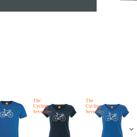
The
The
Cycling
Cycling
Seventies
Seventies