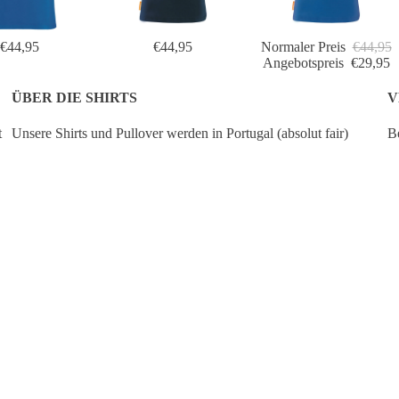
€44,95
€44,95
Normaler Preis
€44,95
Angebotspreis
€29,95
ÜBER DIE SHIRTS
V
t
Unsere Shirts und Pullover werden in Portugal (absolut fair)
Be
produziert und bestehen aus 100 % GOTS-zertifizierter Bio-
de
Baumwolle.
Pr
ve
IN DEN WARENKO
€49,95
Wir empfehlen, unsere Artikel auf links bei 30 Grad zu waschen -
no
das ist zudem besser für die Umwelt - und die Kleidungsstücke
de
bleiben länger schön.
De
Wenn du dir zwischen zwei Größen noch unsicher bist,
empfehlen wir dir, die größere der beiden zu wählen.
 OKIMONO
WEITERE INFOS
kombinieren wir unsere
für Grafikdesign mit
 Shirts und Pullovern aus Öko-