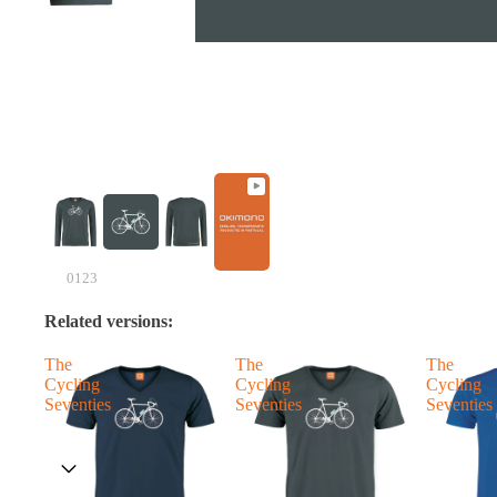
0123
Related versions:
The
The
The
Cycling
Cycling
Cycling
Seventies
Seventies
Seventies