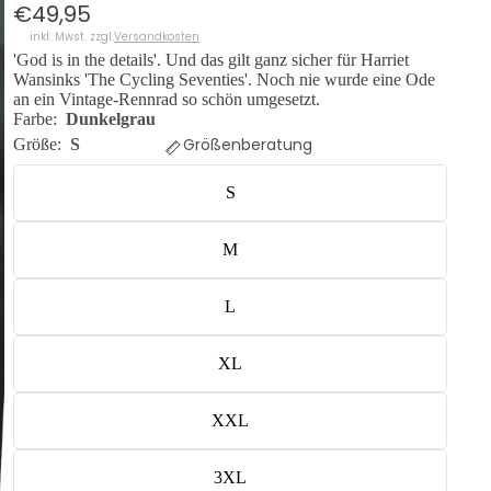
€49,95
inkl. Mwst. zzgl.
Versandkosten
'God is in the details'. Und das gilt ganz sicher für Harriet
Wansinks 'The Cycling Seventies'. Noch nie wurde eine Ode
an ein Vintage-Rennrad so schön umgesetzt.
Farbe:
Dunkelgrau
Größenberatung
Größe:
S
S
M
L
XL
XXL
3XL