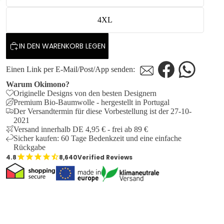
4XL
IN DEN WARENKORB LEGEN
Einen Link per E-Mail/Post/App senden:
Warum Okimono?
Originelle Designs von den besten Designern
Premium Bio-Baumwolle - hergestellt in Portugal
Der Versandtermin für diese Vorbestellung ist der 27-10-
2021
Versand innerhalb DE 4,95 € - frei ab 89 €
Sicher kaufen: 60 Tage Bedenkzeit und eine einfache
Rückgabe
8,640
Verified Reviews
The
The
The
Cycling
Cycling
Cycling
Seventies
Seventies
Seventies