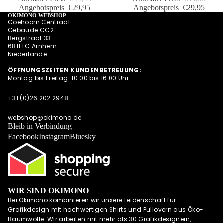
Angebotspreis
€29,95
Angebotspreis
€29,95
INSTAGRAM
OKIMONO WEBSHOP
Coehoorn Centraal
Gebäude CC2
Bergstraat 33
6811 LC Arnhem
Niederlande
ÖFFNUNGSZEITEN KUNDENBETREUUNG:
Montag bis Freitag: 10:00 bis 16:00 Uhr
+31 (0)26 202 2948
webshop@okimono.de
Bleib in Verbindung
Facebook
Instagram
Bluesky
WIR SIND OKIMONO
Bei Okimono kombinieren wir unsere Leidenschaft für
Grafikdesign mit hochwertigen Shirts und Pullovern aus Öko-
Baumwolle. Wir arbeiten mit mehr als 30 Grafikdesignern,