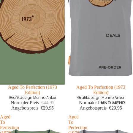
SUMMER
SWEATESHIRT
SHIRTS
S
POLOSHIRTS
JACKEN
DIESE WOCHE
HOODIES MIT
NEU
DEALS
REISSVERSCHLU
PRE-ORDER
SS
DEALS
LONGSLEEVES
AKTUELLE
TRENDS
PRE-ORDER
DEALS
OKIMONO
Letzte Größen Sale
Aged To Perfection (1973
Letzte Größen Sale
First edition
Aged To Perfection (1973
MEMBERSHIP
Edition)
Edition)
LETZTE
Grafikdesign Menno Anker
Grafikdesign Menno Anker
GRÖSSEN SALE
Normaler Preis
€44,95
Normaler Preis
€44,95
UND MEHR
Angebotspreis
€29,95
Angebotspreis
€29,95
WIE DER
VATER SO DER
Aged
Aged
To
To
SOHN (M/V)
Perfection
Perfection
ABONNEMENT
(1973
(1973