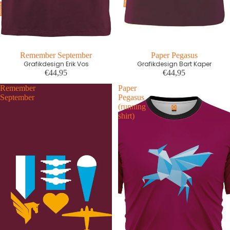
Remember September
First edition
Paper Pegasus
Grafikdesign Erik Vos
Grafikdesign Bart Kaper
€44,95
€44,95
Remember
Paper
September
Pegasus
(running
shirt)