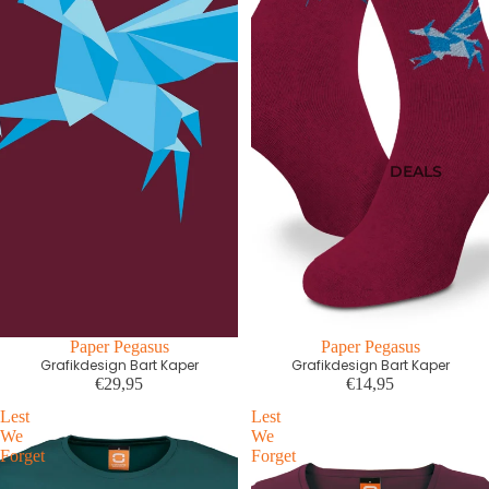
DEALS
First edition
Paper Pegasus
Paper Pegasus
Grafikdesign Bart Kaper
Grafikdesign Bart Kaper
€29,95
€14,95
Lest
Lest
We
We
Forget
Forget