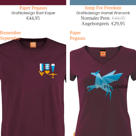
First edition
Paper Pegasus
Letzte Größen Sale
Jump For Freedom
Grafikdesign Bart Kaper
Grafikdesign Harriet Wansink
€44,95
Normaler Preis
€44,95
Angebotspreis
€29,95
Remember
Paper
September
Pegasus
PULLOVER