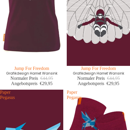
Letzte Größen Sale
Jump For Freedom
Letzte Größen Sale
Jump For Freedom
Grafikdesign Harriet Wansink
Grafikdesign Harriet Wansink
Normaler Preis
€44,95
Normaler Preis
€44,95
Angebotspreis
€29,95
Angebotspreis
€29,95
Paper
Paper
Pegasus
Pegasus