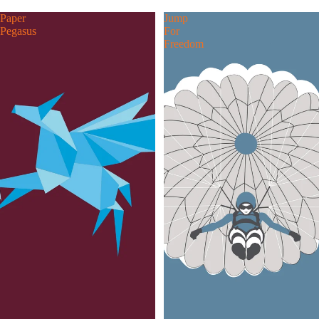
Paper
Jump
Pegasus
For
Freedom