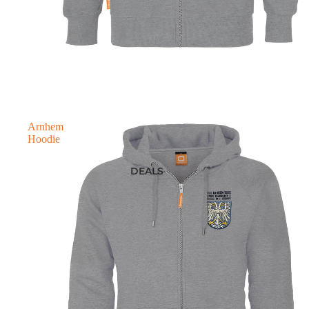
Arnhem
Hoodie
DEALS