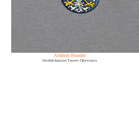
Arnhem Hoodie
Grafikdesign Team Okimono
€79,95