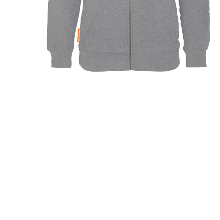
Arnhem
Hoodie
PRE-ORDER DEALS
OKIMONO MEMBERSHIP
LETZTE GRÖSSEN SALE
WIE DER VATER SO DER SOHN
(M/V)
ABONNEMENTS