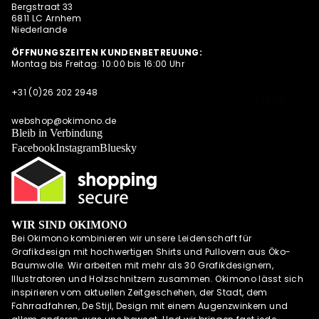
ARTPRINTS,
Bergstraat 33
S
6811 LC Arnhem
POSTKARTEN
NEWSLETTER
Niederlande
UND
QUARTETT
ALLE
ÖFFNUNGSZEITEN KUNDENBETREUUNG:
ANGEBOTE
Montag bis Freitag: 10:00 bis 16:00 Uhr
OKIMONO SOC
AUF EINEN
KS
BLICK
+31 (0)26 202 2948
MEHR
CAPS/KAPPE
webshop@okimono.de
RADSPORTBEK
Bleib in Verbindung
LEIDUNG
Facebook
Instagram
Bluesky
LAUFKLEIDUN
G
SCHÜRZEN
OKIMONO
GUTSCHEINE
WIR SIND OKIMONO
Bei Okimono kombinieren wir unsere Leidenschaft für
WALL OF FAME
Grafikdesign mit hochwertigen Shirts und Pullovern aus Öko-
OKIMONO
Baumwolle. Wir arbeiten mit mehr als 30 Grafikdesignern,
HEROES
Illustratoren und Holzschnitzern zusammen. Okimono lässt sich
inspirieren vom aktuellen Zeitgeschehen, der Stadt, dem
INSPIRATION
Fahrradfahren, De Stijl, Design mit einem Augenzwinkern und
OKIMONO ON