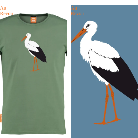
Au
Au
Revoir
Revoir