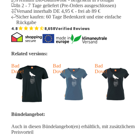
In 2 - 7 Tage geliefert (Pre-Orders ausgeschlossen)
Versand innerhalb DE 4,95 € - frei ab 89 €
Sicher kaufen: 60 Tage Bedenkzeit und eine einfache
Rückgabe
8,658
Verified Reviews
Related versions:
Bad
Bad
Bad
B
Dove!
Dove!
Dove!
D
Bündelangebot:
Auch in diesen Bündelangebot(en) erhältlich, mit zusätzlichem
Preisvorteil