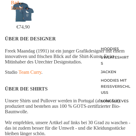
Bad
Dove!
€74,90
ÜBER DIE DESIGNER
HOODIES
Freek Maandag (1991) ist ein junger Grafikdesigner mit einem
innovativen und frischen Blick auf die Shirt-Kunst.
Er ist
SWEATESHIRT
Mitinhaber des Utrechter Designstudios.
S
Studio
Team Curry
.
JACKEN
HOODIES MIT
REISSVERSCHLU
ÜBER DIE SHIRTS
SS
Unsere Shirts und Pullover werden in Portugal (absolut fair)
LONGSLEEVES
produziert und bestehen aus 100 % GOTS-zertifizierter Bio-
Baumwolle.
Wir empfehlen, unsere Artikel auf links bei 30 Grad zu waschen -
das ist zudem besser für die Umwelt - und die Kleidungsstücke
bleiben länger schön.