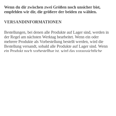
Wenn du dir zwischen zwei Größen noch unsicher bist,
empfehlen wir dir, die größere der beiden zu wählen.
VERSANDINFORMATIONEN
Bestellungen, bei denen alle Produkte auf Lager sind, werden in
der Regel am nächsten Werktag bearbeitet. Wenn ein oder
mehrere Produkte als Vorbestellung bestellt werden, wird die
Bestellung versandt, sobald alle Produkte auf Lager sind. Wenn
ein Produkt noch vorbestellbar ist, wird das voraussichtliche
Lieferdatum auf der entsprechenden Produktseite angezeigt.
Deine Bestellung wird von Deutsche Post geliefert.
€44,95
Versandzeit
DE:
2-7 Tage
Versandzeit
EUROPA:
3-8 Tage
Versandzeit
AUSSERHALB EUROPAS:
5-15 Tage
AUCH SCHÖN:
Staredown
The
Cycling