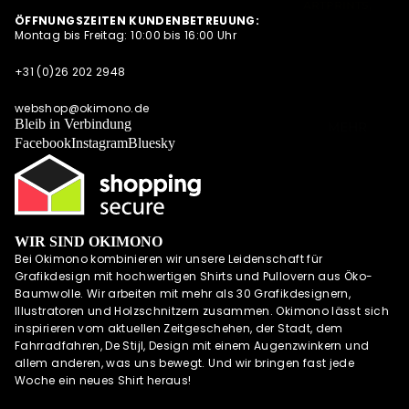
ARTPRINTS,
S
ÖFFNUNGSZEITEN KUNDENBETREUUNG:
POSTKARTEN
Montag bis Freitag: 10:00 bis 16:00 Uhr
NEWSLETTER
UND
QUARTETT
ALLE
+31 (0)26 202 2948
ANGEBOTE
OKIMONO SOC
AUF EINEN
KS
webshop@okimono.de
BLICK
Bleib in Verbindung
MEHR
CAPS/KAPPE
Facebook
Instagram
Bluesky
RADSPORTBEK
LEIDUNG
LAUFKLEIDUN
G
WIR SIND OKIMONO
SCHÜRZEN
Bei Okimono kombinieren wir unsere Leidenschaft für
OKIMONO
Grafikdesign mit hochwertigen Shirts und Pullovern aus Öko-
GUTSCHEINE
Baumwolle. Wir arbeiten mit mehr als 30 Grafikdesignern,
Illustratoren und Holzschnitzern zusammen. Okimono lässt sich
WALL OF FAME
inspirieren vom aktuellen Zeitgeschehen, der Stadt, dem
OKIMONO
Fahrradfahren, De Stijl, Design mit einem Augenzwinkern und
HEROES
allem anderen, was uns bewegt. Und wir bringen fast jede
Woche ein neues Shirt heraus!
INSPIRATION
OKIMONO ON