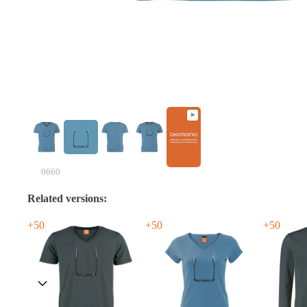
0660
Related versions:
+50
+50
+50