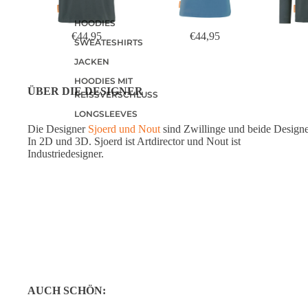
HOODIES
€44,95
€44,95
SWEATESHIRTS
JACKEN
HOODIES MIT
ÜBER DIE DESIGNER
REISSVERSCHLUSS
LONGSLEEVES
Die Designer
Sjoerd und Nout
sind Zwillinge und beide Designe
In 2D und 3D. Sjoerd ist Artdirector und Nout ist
Industriedesigner.
AUCH SCHÖN: