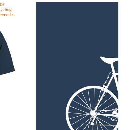
he
ycling
eventies