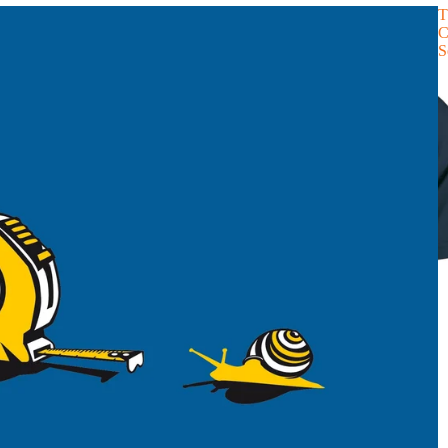
T
C
S