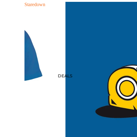
Staredown
DEALS