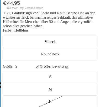
€44,95
inkl. Mwst. zzgl.
Versandkosten
'+50', Grafikdesign von Sjoerd und Nout, ist eine Ode an den
wichtigsten Trick bei nachlassender Sehkraft, das ultimative
Hilfsmittel für Menschen über 50 und Augen, die eigentlich
schon alles gesehen haben.
Farbe:
Hellblau
V-neck
Round neck
Größenberatung
Größe:
S
S
M
L