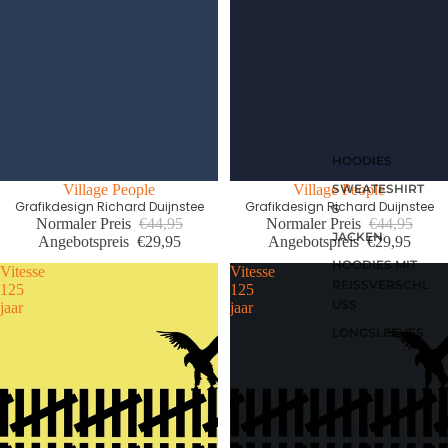
HOODIES
SWEATESHIRT
Letzte Größen Sale
Village People
Letzte Größen Sale
Village People
Grafikdesign Richard Duijnstee
Grafikdesign Richard Duijnstee
S
Normaler Preis
€44,95
Normaler Preis
€44,95
JACKEN
Angebotspreis
€29,95
Angebotspreis
€29,95
HOODIES MIT
Vitesse
Vitesse
REISSVERSCHLU
125
125
SS
jaar
jaar
LONGSLEEVES