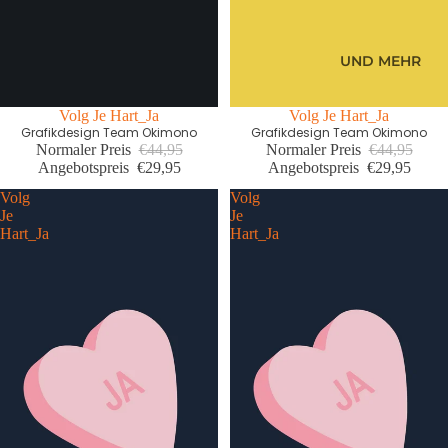
UND MEHR
Letzte Größen Sale
Volg Je Hart_Ja
Letzte Größen Sale
Volg Je Hart_Ja
Grafikdesign Team Okimono
Grafikdesign Team Okimono
Normaler Preis
€44,95
Normaler Preis
€44,95
Angebotspreis
€29,95
Angebotspreis
€29,95
Volg
Volg
Je
Je
Hart_Ja
Hart_Ja