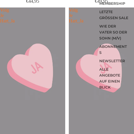
€44,95
€49,95
MEMBERSHIP
Volg
Volg
LETZTE
Je
Je
GRÖSSEN SALE
Hart_Ja
Hart_Ja
WIE DER
VATER SO DER
SOHN (M/V)
ABONNEMENT
S
NEWSLETTER
ALLE
ANGEBOTE
AUF EINEN
BLICK