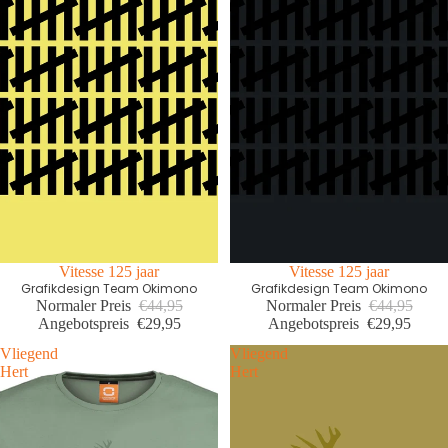
Letzte Größen Sale
Vitesse 125 jaar
Letzte Größen Sale
Vitesse 125 jaar
Grafikdesign Team Okimono
Grafikdesign Team Okimono
Normaler Preis
€44,95
Normaler Preis
€44,95
Angebotspreis
€29,95
Angebotspreis
€29,95
Vliegend
Vliegend
Hert
Hert