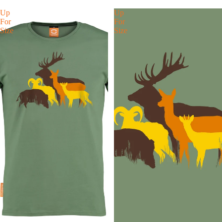
Up
Up
For
For
Size
Size