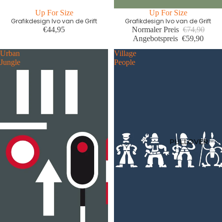
Up For Size
Wie der Vater so der Sohn
Up For Size
Grafikdesign Ivo van de Grift
Grafikdesign Ivo van de Grift
€44,95
Normaler Preis
€74,90
Angebotspreis
€59,90
Urban
Village
Jungle
People
PULLOVER