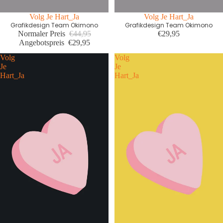
Letzte Größen Sale
Volg Je Hart_Ja
Volg Je Hart_Ja
Grafikdesign Team Okimono
Grafikdesign Team Okimono
Normaler Preis
€44,95
€29,95
Angebotspreis
€29,95
Volg
Volg
Je
Je
Hart_Ja
Hart_Ja