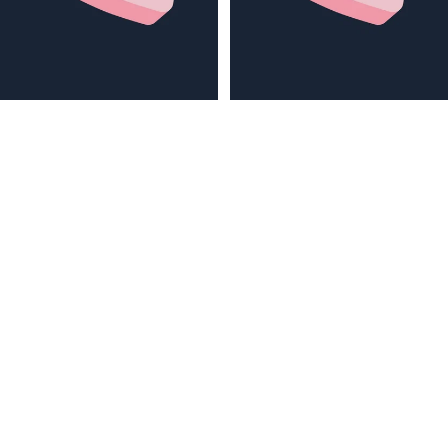
Volg Je Hart_Ja
Volg Je Hart_Ja
Grafikdesign Team Okimono
Grafikdesign Team Okimono
€44,95
€44,95
ARTPRINTS,
POSTKARTEN
Volg
Volg
Je
Je
UND
Hart_Ja
Hart_Ja
QUARTETT
OKIMONO SOC
KS
CAPS/KAPPE
RADSPORTBEK
LEIDUNG