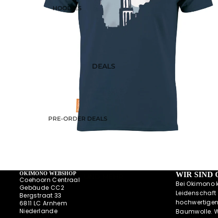
DIESE WOCHE NEU
HOODIES
PRE-ORDER DEALS
SWEATESHIRTS
AKTUELLE TRENDS
JACKEN
HOODIES MIT
REISSVERSCHLUSS
DEALS
LONGSLEEVES
PRE-ORDER DEALS
OKIMONO MEMBERSHIP
LETZTE GRÖSSEN SALE
WIE DER VATER SO DER SOHN
(M/V)
OKIMONO WEBSHOP
WIR SIND
UND MEHR
Coehoorn Centraal
ABONNEMENTS
Bei Okimono 
Gebäude CC2
Leidenschaft 
Bergstraat 33
NEWSLETTER
hochwertigen
6811 LC Arnhem
ALLE ANGEBOTE AUF EINEN BLICK
Niederlande
Baumwolle. Wi