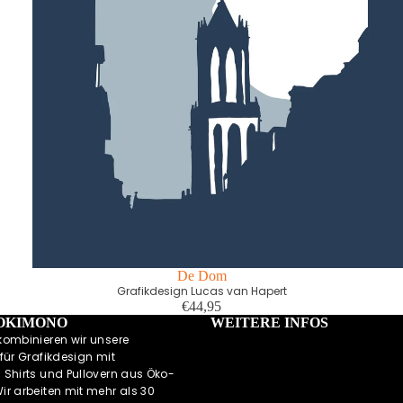
De Dom
Grafikdesign Lucas van Hapert
€44,95
 OKIMONO
WEITERE INFOS
kombinieren wir unsere
für Grafikdesign mit
 Shirts und Pullovern aus Öko-
r arbeiten mit mehr als 30