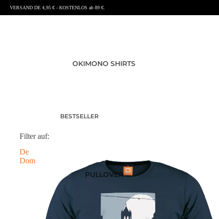
VERSAND DE 4,95 € - KOSTENLOS ab 89 €.
OKIMONO SHIRTS
BESTSELLER
T-SHIRTS HERREN
Filter auf:
T-SHIRTS DAMEN
De
T-SHIRTS KINDER UND
Dom
BABY
PULLOVER
SHIRTS MIT RÜCKENPRINT
SUMMER SHIRTS
POLOSHIRTS