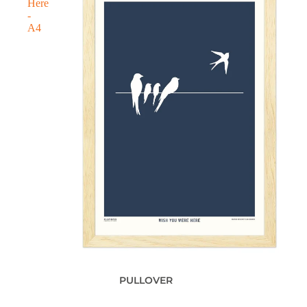
Here
-
A4
PULLOVER