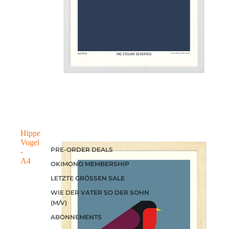
Hippe
Vogel
PRE-ORDER DEALS
-
A4
OKIMONO MEMBERSHIP
LETZTE GRÖSSEN SALE
WIE DER VATER SO DER SOHN
(M/V)
ABONNEMENTS