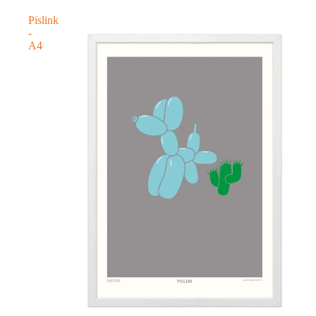
Pislink
-
A4