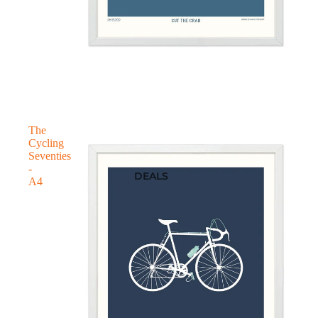
The
Cycling
Seventies
-
DEALS
A4