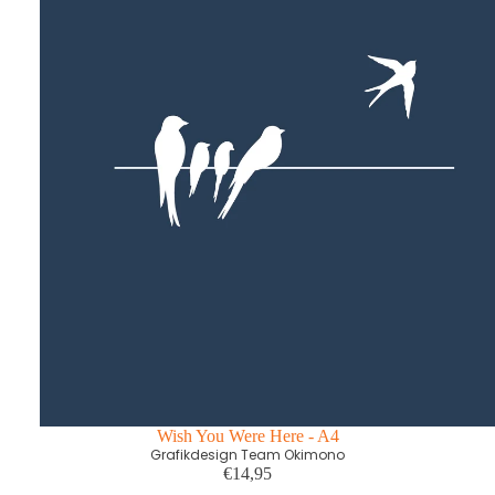
Wish You Were Here - A4
Grafikdesign Team Okimono
€14,95