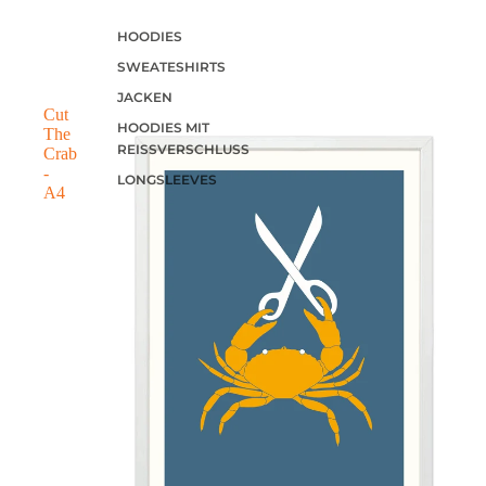
HOODIES
SWEATESHIRTS
JACKEN
Cut
HOODIES MIT
The
REISSVERSCHLUSS
Crab
-
LONGSLEEVES
A4