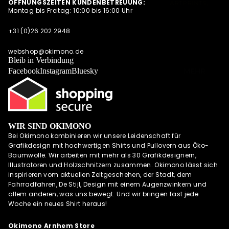
ÖFFNUNGSZEITEN KUNDENBETREUUNG:
ARTPRINTS,
S
Montag bis Freitag: 10:00 bis 16:00 Uhr
POSTKARTEN
NEWSLETTER
UND
+31 (0)26 202 2948
QUARTETT
ALLE
ANGEBOTE
OKIMONO SOC
webshop@okimono.de
AUF EINEN
KS
Bleib in Verbindung
BLICK
Facebook
Instagram
Bluesky
MEHR
CAPS/KAPPE
RADSPORTBEK
LEIDUNG
LAUFKLEIDUN
G
WIR SIND OKIMONO
Bei Okimono kombinieren wir unsere Leidenschaft für
SCHÜRZEN
Grafikdesign mit hochwertigen Shirts und Pullovern aus Öko-
OKIMONO
Baumwolle. Wir arbeiten mit mehr als 30 Grafikdesignern,
GUTSCHEINE
Illustratoren und Holzschnitzern zusammen. Okimono lässt sich
inspirieren vom aktuellen Zeitgeschehen, der Stadt, dem
WALL OF FAME
Fahrradfahren, De Stijl, Design mit einem Augenzwinkern und
OKIMONO
allem anderen, was uns bewegt. Und wir bringen fast jede
HEROES
Woche ein neues Shirt heraus!
INSPIRATION
Okimono Arnhem Store
OKIMONO ON