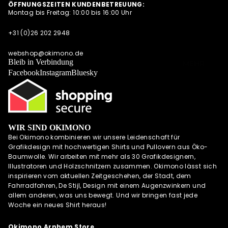
ÖFFNUNGSZEITEN KUNDENBETREUUNG:
POSTKARTEN
Montag bis Freitag: 10:00 bis 16:00 Uhr
NEWSLETTER
UND
QUARTETT
ALLE
+31 (0)26 202 2948
ANGEBOTE
OKIMONO SOC
AUF EINEN
KS
webshop@okimono.de
BLICK
Bleib in Verbindung
MEHR
CAPS/KAPPE
Facebook
Instagram
Bluesky
RADSPORTBEK
LEIDUNG
LAUFKLEIDUN
G
WIR SIND OKIMONO
SCHÜRZEN
Bei Okimono kombinieren wir unsere Leidenschaft für
OKIMONO
Grafikdesign mit hochwertigen Shirts und Pullovern aus Öko-
GUTSCHEINE
Baumwolle. Wir arbeiten mit mehr als 30 Grafikdesignern,
Illustratoren und Holzschnitzern zusammen. Okimono lässt sich
WALL OF FAME
inspirieren vom aktuellen Zeitgeschehen, der Stadt, dem
OKIMONO
Fahrradfahren, De Stijl, Design mit einem Augenzwinkern und
HEROES
allem anderen, was uns bewegt. Und wir bringen fast jede
Woche ein neues Shirt heraus!
INSPIRATION
OKIMONO ON
Okimono Arnhem Store