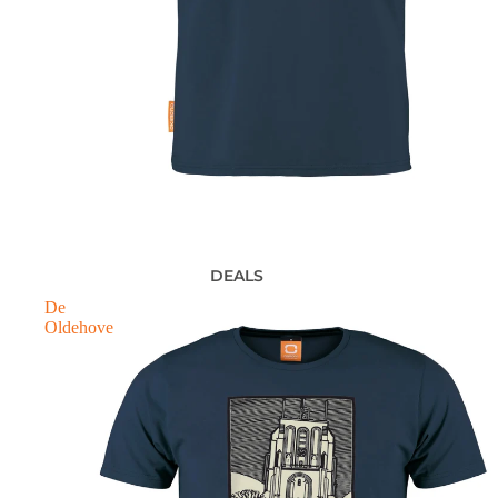
DEALS
De
Oldehove