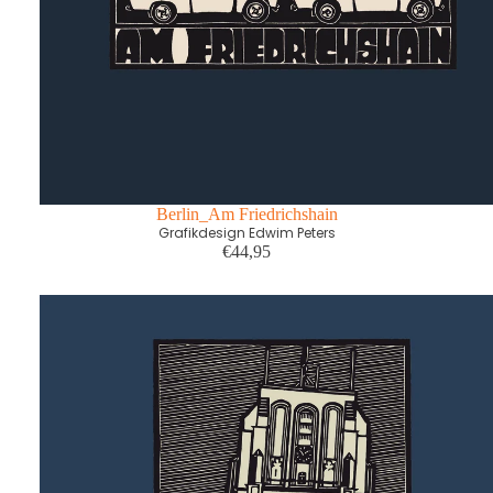
Berlin_Am Friedrichshain
Grafikdesign Edwim Peters
€44,95