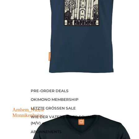
PRE-ORDER DEALS
OKIMONO MEMBERSHIP
LETZTE GRÖSSEN SALE
Arnhem_Nieuw
Monnikenhuize
WIE DER VATER SO DER SOHN
(M/V)
ABONNEMENTS