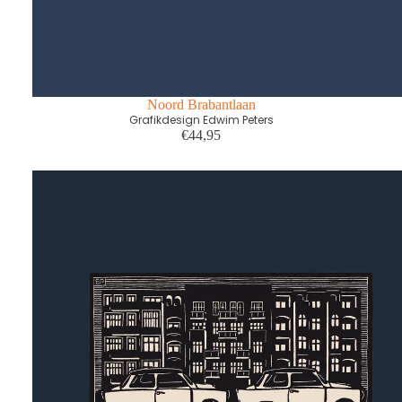
Noord Brabantlaan
Grafikdesign Edwim Peters
€44,95