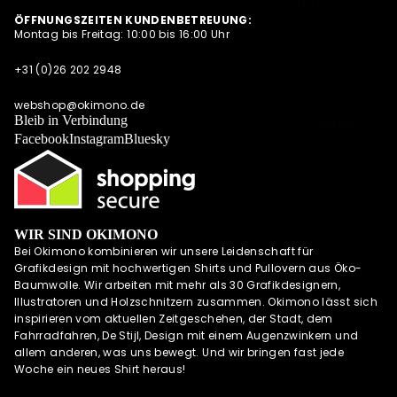
ARTPRINTS,
S
ÖFFNUNGSZEITEN KUNDENBETREUUNG:
POSTKARTEN
Montag bis Freitag: 10:00 bis 16:00 Uhr
NEWSLETTER
UND
QUARTETT
ALLE
+31 (0)26 202 2948
ANGEBOTE
OKIMONO SOC
AUF EINEN
KS
webshop@okimono.de
BLICK
Bleib in Verbindung
MEHR
CAPS/KAPPE
Facebook
Instagram
Bluesky
RADSPORTBEK
LEIDUNG
LAUFKLEIDUN
G
WIR SIND OKIMONO
SCHÜRZEN
Bei Okimono kombinieren wir unsere Leidenschaft für
OKIMONO
Grafikdesign mit hochwertigen Shirts und Pullovern aus Öko-
GUTSCHEINE
Baumwolle. Wir arbeiten mit mehr als 30 Grafikdesignern,
Illustratoren und Holzschnitzern zusammen. Okimono lässt sich
WALL OF FAME
inspirieren vom aktuellen Zeitgeschehen, der Stadt, dem
OKIMONO
Fahrradfahren, De Stijl, Design mit einem Augenzwinkern und
HEROES
allem anderen, was uns bewegt. Und wir bringen fast jede
Woche ein neues Shirt heraus!
INSPIRATION
OKIMONO ON