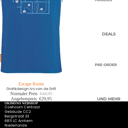
SUMMER
SWEATESHIRT
SHIRTS
S
POLOSHIRTS
JACKEN
DIESE WOCHE
HOODIES MIT
NEU
DEALS
REISSVERSCHLU
PRE-ORDER
SS
DEALS
LONGSLEEVES
AKTUELLE
TRENDS
PRE-ORDER
DEALS
OKIMONO
Letzte Größen Sale
First edition
Escape Room
MEMBERSHIP
Grafikdesign Ivo van de Grift
LETZTE
Normaler Preis
€44,95
GRÖSSEN SALE
Angebotspreis
€29,95
UND MEHR
OKIMONO WEBSHOP
WIE DER
Coehoorn Centraal
Gebäude CC2
VATER SO DER
Bergstraat 33
SOHN (M/V)
6811 LC Arnhem
Niederlande
ABONNEMENT