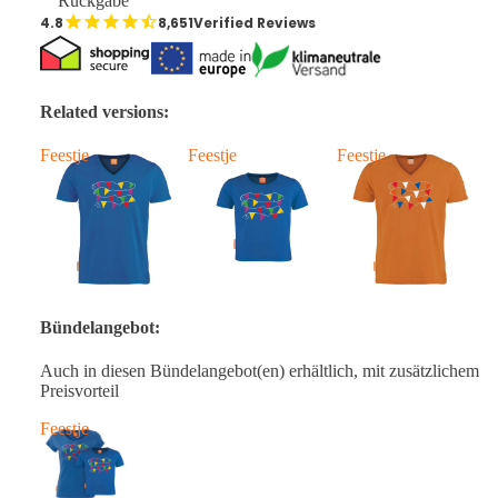
Rückgabe
8,651
Verified Reviews
Related versions:
Feestje
Feestje
Feestje
F
Bündelangebot:
Auch in diesen Bündelangebot(en) erhältlich, mit zusätzlichem
Preisvorteil
Feestje