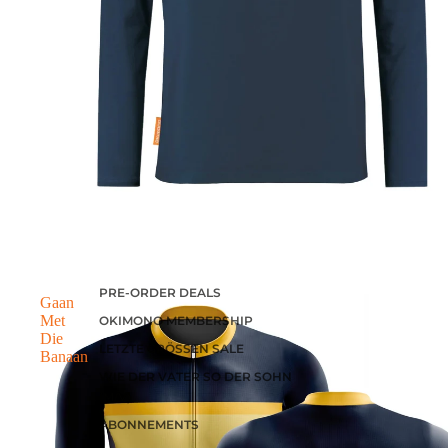
PRE-ORDER DEALS
Gaan
Met
OKIMONO MEMBERSHIP
Die
LETZTE GRÖSSEN SALE
Banaan
WIE DER VATER SO DER SOHN
(M/V)
ABONNEMENTS