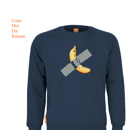
Gaan
Met
Die
Banaan