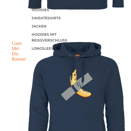
HOODIES
SWEATESHIRTS
JACKEN
HOODIES MIT
REISSVERSCHLUSS
Gaan
Met
LONGSLEEVES
Die
Banaan