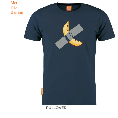
Met
Die
Banaan
PULLOVER