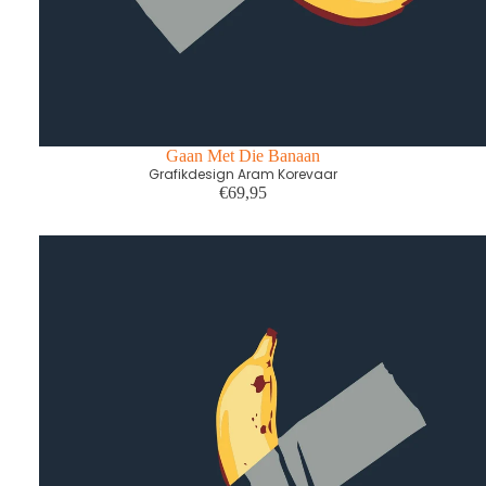
Gaan Met Die Banaan
Grafikdesign Aram Korevaar
€69,95