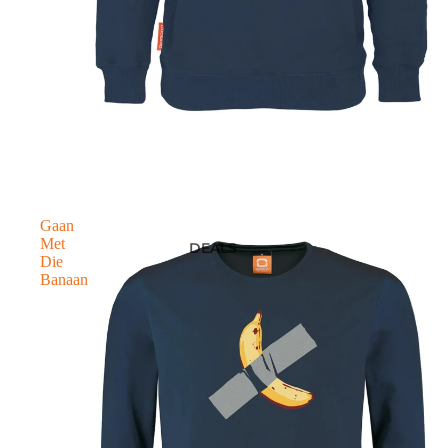
Gaan
Met
DEALS
Die
Banaan