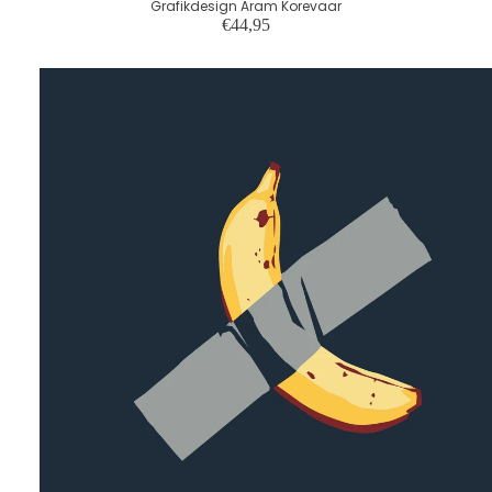
Grafikdesign Aram Korevaar
€44,95