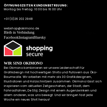
ARTPRINTS,
S
ÖFFNUNGSZEITEN KUNDENBETREUUNG:
POSTKARTEN
Montag bis Freitag: 10:00 bis 16:00 Uhr
NEWSLETTER
UND
QUARTETT
ALLE
+31 (0)26 202 2948
ANGEBOTE
OKIMONO SOC
AUF EINEN
KS
webshop@okimono.de
BLICK
Bleib in Verbindung
MEHR
CAPS/KAPPE
Facebook
Instagram
Bluesky
RADSPORTBEK
LEIDUNG
LAUFKLEIDUN
G
WIR SIND OKIMONO
SCHÜRZEN
Bei Okimono kombinieren wir unsere Leidenschaft für
OKIMONO
Grafikdesign mit hochwertigen Shirts und Pullovern aus Öko-
GUTSCHEINE
Baumwolle. Wir arbeiten mit mehr als 30 Grafikdesignern,
Illustratoren und Holzschnitzern zusammen. Okimono lässt sich
WALL OF FAME
inspirieren vom aktuellen Zeitgeschehen, der Stadt, dem
OKIMONO
Fahrradfahren, De Stijl, Design mit einem Augenzwinkern und
HEROES
allem anderen, was uns bewegt. Und wir bringen fast jede
Woche ein neues Shirt heraus!
INSPIRATION
OKIMONO ON