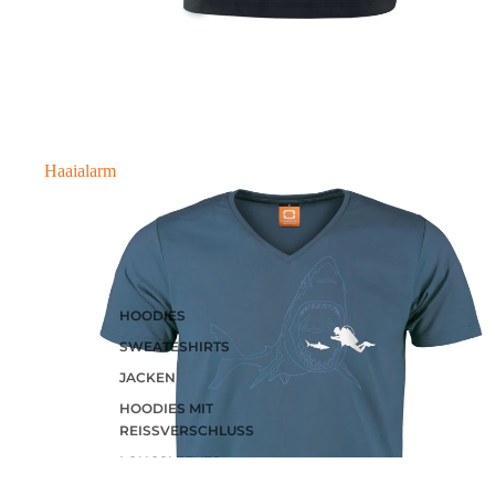
Letzte Größen Sale
Haaialarm
HOODIES
SWEATESHIRTS
JACKEN
HOODIES MIT
REISSVERSCHLUSS
LONGSLEEVES