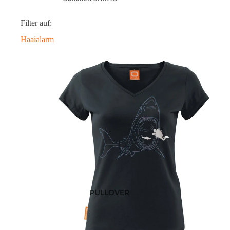
POLOSHIRTS
Filter auf:
DIESE WOCHE NEU
Haaialarm
PRE-ORDER DEALS
AKTUELLE TRENDS
PULLOVER