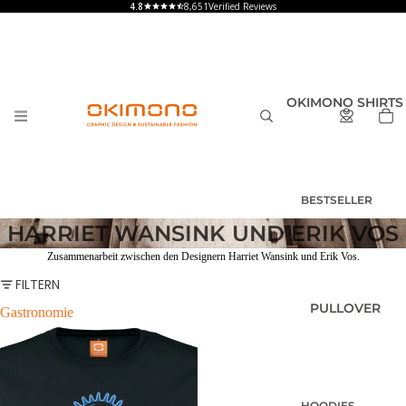
8,651
Verified Reviews
OKIMONO SHIRTS
BESTSELLER
T-SHIRTS
HARRIET WANSINK UND ERIK VOS
HERREN
Zusammenarbeit zwischen den Designern Harriet Wansink und Erik Vos.
T-SHIRTS
FILTERN
DAMEN
PULLOVER
Gastronomie
T-SHIRTS
KINDER UND
BABY
SHIRTS MIT
RÜCKENPRINT
HOODIES