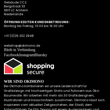
ARTPRINTS,
Gebäude CC2
S
Bergstraat 33
POSTKARTEN
NEWSLETTER
6811 LC Arnhem
UND
Niederlande
QUARTETT
ALLE
ANGEBOTE
ÖFFNUNGSZEITEN KUNDENBETREUUNG:
OKIMONO SOC
Montag bis Freitag: 10:00 bis 16:00 Uhr
AUF EINEN
KS
BLICK
MEHR
CAPS/KAPPE
+31 (0)26 202 2948
RADSPORTBEK
webshop@okimono.de
LEIDUNG
Bleib in Verbindung
LAUFKLEIDUN
Facebook
Instagram
Bluesky
G
SCHÜRZEN
OKIMONO
GUTSCHEINE
WIR SIND OKIMONO
WALL OF FAME
Bei Okimono kombinieren wir unsere Leidenschaft für
Grafikdesign mit hochwertigen Shirts und Pullovern aus Öko-
OKIMONO
Baumwolle. Wir arbeiten mit mehr als 30 Grafikdesignern,
HEROES
Illustratoren und Holzschnitzern zusammen. Okimono lässt sich
INSPIRATION
inspirieren vom aktuellen Zeitgeschehen, der Stadt, dem
Fahrradfahren, De Stijl, Design mit einem Augenzwinkern und
OKIMONO ON