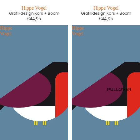
Hippe Vogel
Hippe Vogel
Grafikdesign Kars + Boom
Grafikdesign Kars + Boom
€44,95
€44,95
Hippe
Hippe
Vogel
Vogel
PULLOVER