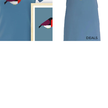
DEALS
Premium Artpack
Hippe Vogel - A4
Hippe Vogel
Grafikdesign Kars + Boom
Grafikdesign Kars + Boom
Normaler Preis
€59,90
€44,95
Angebotspreis
€52,42
Hippe
Hippe
Vogel
Vogel