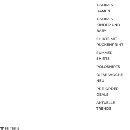
T-SHIRTS
DAMEN
T-SHIRTS
KINDER UND
BABY
SHIRTS MIT
RÜCKENPRINT
SUMMER
SHIRTS
POLOSHIRTS
DIESE WOCHE
NEU
PRE-ORDER
DEALS
AKTUELLE
TRENDS
FILTERN