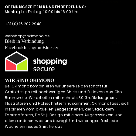
ARTPRINTS,
S
ÖFFNUNGSZEITEN KUNDENBETREUUNG:
POSTKARTEN
Montag bis Freitag: 10:00 bis 16:00 Uhr
NEWSLETTER
UND
QUARTETT
ALLE
+31 (0)26 202 2948
ANGEBOTE
OKIMONO SOC
AUF EINEN
KS
webshop@okimono.de
BLICK
Bleib in Verbindung
MEHR
CAPS/KAPPE
Facebook
Instagram
Bluesky
RADSPORTBEK
LEIDUNG
LAUFKLEIDUN
G
WIR SIND OKIMONO
SCHÜRZEN
Bei Okimono kombinieren wir unsere Leidenschaft für
OKIMONO
Grafikdesign mit hochwertigen Shirts und Pullovern aus Öko-
GUTSCHEINE
Baumwolle. Wir arbeiten mit mehr als 30 Grafikdesignern,
Illustratoren und Holzschnitzern zusammen. Okimono lässt sich
WALL OF FAME
inspirieren vom aktuellen Zeitgeschehen, der Stadt, dem
OKIMONO
Fahrradfahren, De Stijl, Design mit einem Augenzwinkern und
HEROES
allem anderen, was uns bewegt. Und wir bringen fast jede
Woche ein neues Shirt heraus!
INSPIRATION
OKIMONO ON