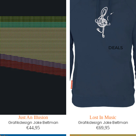
DEALS
Just An Illusion
Lost In Music
Grafikdesign Joke Beltman
Grafikdesign Joke Beltman
€44,95
€69,95