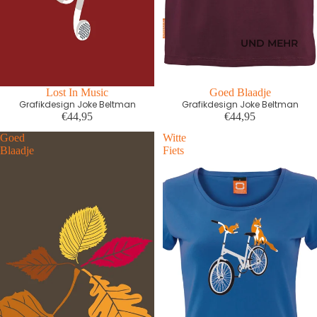
UND MEHR
Ausverkauft
Lost In Music
Goed Blaadje
Grafikdesign Joke Beltman
Grafikdesign Joke Beltman
€44,95
€44,95
Goed
Witte
Blaadje
Fiets