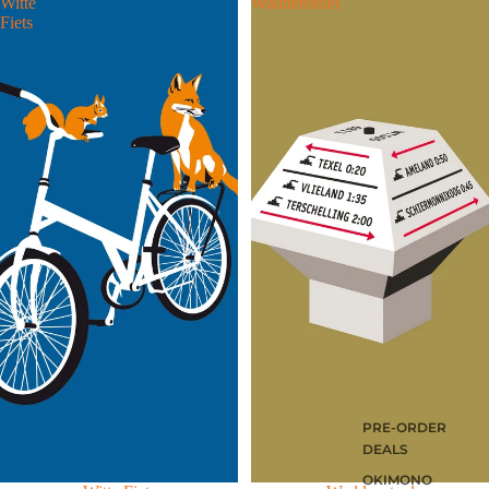
Witte
Waddenstoel
Fiets
PRE-ORDER
DEALS
OKIMONO