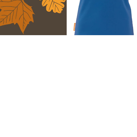
Goed Blaadje
Witte Fiets
Grafikdesign Joke Beltman
Grafikdesign Joke Beltman
€44,95
€44,95
ARTPRINTS,
Waddenstoel
I
POSTKARTEN
Bag
UND
Your
QUARTETT
Pardon
OKIMONO SOC
KS
CAPS/KAPPE
RADSPORTBEK
LEIDUNG