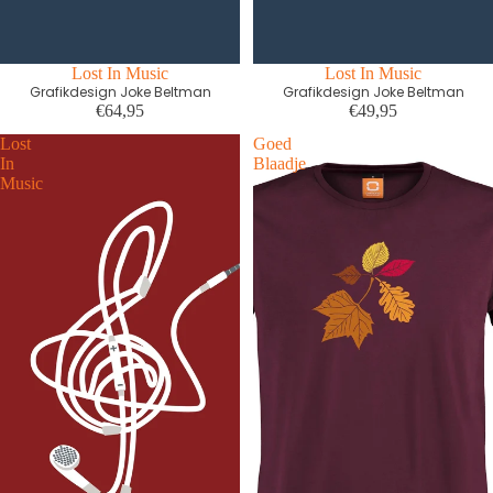
Lost In Music
Lost In Music
Grafikdesign Joke Beltman
Grafikdesign Joke Beltman
€64,95
€49,95
Lost
Goed
In
Blaadje
Music