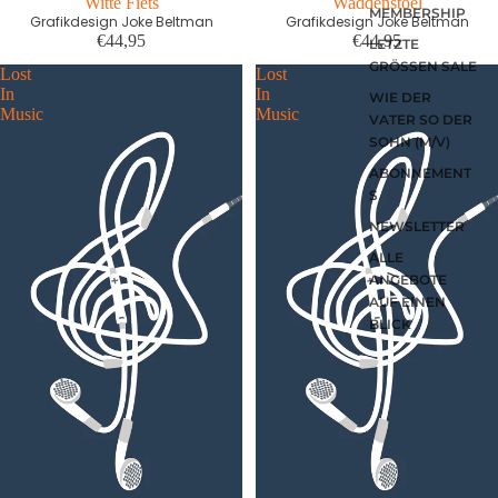
Witte Fiets
Waddenstoel
MEMBERSHIP
Grafikdesign Joke Beltman
Grafikdesign Joke Beltman
€44,95
€44,95
LETZTE
GRÖSSEN SALE
Lost
Lost
In
In
WIE DER
Music
Music
VATER SO DER
SOHN (M/V)
ABONNEMENT
S
NEWSLETTER
ALLE
ANGEBOTE
AUF EINEN
BLICK