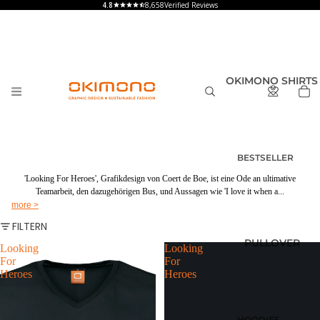
8,658
Verified Reviews
OKIMONO SHIRTS
BESTSELLER
T-SHIRTS
'Looking For Heroes', Grafikdesign von Coert de Boe, ist eine Ode an ultimative
Teamarbeit, den dazugehörigen Bus, und Aussagen wie 'I love it when a...
HERREN
more >
T-SHIRTS
FILTERN
DAMEN
PULLOVER
T-SHIRTS
Looking
Looking
For
For
KINDER UND
Heroes
Heroes
BABY
SHIRTS MIT
RÜCKENPRINT
HOODIES