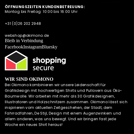
ARTPRINTS,
S
ÖFFNUNGSZEITEN KUNDENBETREUUNG:
POSTKARTEN
Montag bis Freitag: 10:00 bis 16:00 Uhr
NEWSLETTER
UND
QUARTETT
ALLE
+31 (0)26 202 2948
ANGEBOTE
OKIMONO SOC
AUF EINEN
KS
webshop@okimono.de
BLICK
Bleib in Verbindung
MEHR
CAPS/KAPPE
Facebook
Instagram
Bluesky
RADSPORTBEK
LEIDUNG
LAUFKLEIDUN
G
WIR SIND OKIMONO
SCHÜRZEN
Bei Okimono kombinieren wir unsere Leidenschaft für
OKIMONO
Grafikdesign mit hochwertigen Shirts und Pullovern aus Öko-
GUTSCHEINE
Baumwolle. Wir arbeiten mit mehr als 30 Grafikdesignern,
Illustratoren und Holzschnitzern zusammen. Okimono lässt sich
WALL OF FAME
inspirieren vom aktuellen Zeitgeschehen, der Stadt, dem
OKIMONO
Fahrradfahren, De Stijl, Design mit einem Augenzwinkern und
HEROES
allem anderen, was uns bewegt. Und wir bringen fast jede
Woche ein neues Shirt heraus!
INSPIRATION
OKIMONO ON