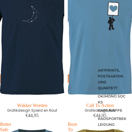
ARTPRINTS,
POSTKARTEN
UND
QUARTETT
OKIMONO SOC
KS
First edition
Wakker Worden
First edition
Call To Action
Grafikdesign Sjoerd en Nout
Grafikdesign AxS
CAPS/KAPPE
€44,95
€44,95
RADSPORTBEK
Better
Born
LEIDUNG
Safe
To