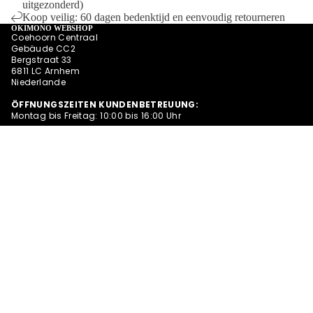
uitgezonderd)
Koop veilig: 60 dagen bedenktijd en eenvoudig retourneren
OKIMONO WEBSHOP
Coehoorn Centraal
Gebäude CC2
Bergstraat 33
6811 LC Arnhem
Niederlande
ÖFFNUNGSZEITEN KUNDENBETREUUNG:
Montag bis Freitag: 10:00 bis 16:00 Uhr
+31 (0)26 202 2948
webshop@okimono.de
Bleib in Verbindung
MEHR
Facebook
Instagram
Bluesky
WIR SIND OKIMONO
Bei Okimono kombinieren wir unsere Leidenschaft für
Grafikdesign mit hochwertigen Shirts und Pullovern aus Öko-