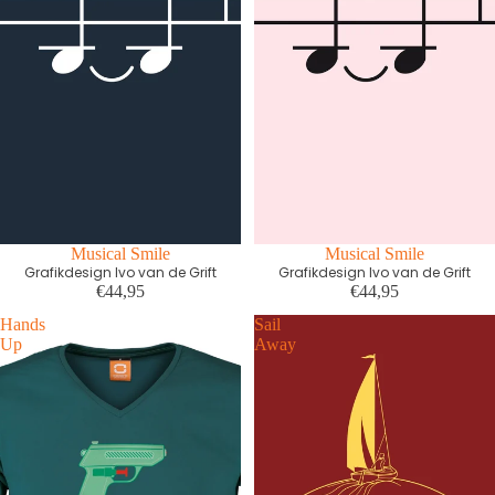
Musical Smile
Musical Smile
Grafikdesign Ivo van de Grift
Grafikdesign Ivo van de Grift
€44,95
€44,95
Hands
Sail
Up
Away