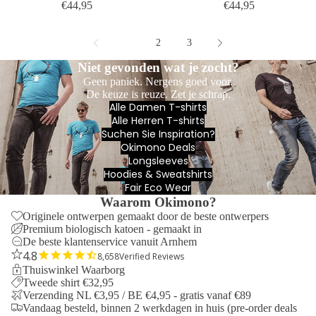
€44,95
€44,95
1
2
3
Niet gevonden wat je zocht?
Geen paniek. Nergens goed voor.
De keuze is reuze. Zet je schrap.
Alle Damen T-shirts
Alle Herren T-shirts
Suchen Sie Inspiration?
Okimono Deals
Longsleeves
Hoodies & Sweatshirts
Fair Eco Wear
Waarom Okimono?
Originele ontwerpen gemaakt door de beste ontwerpers
Premium biologisch katoen - gemaakt in
De beste klantenservice vanuit Arnhem
8,658
Verified Reviews
Thuiswinkel Waarborg
Tweede shirt €32,95
Verzending NL €3,95 / BE €4,95 - gratis vanaf €89
Vandaag besteld, binnen 2 werkdagen in huis (pre-order deals