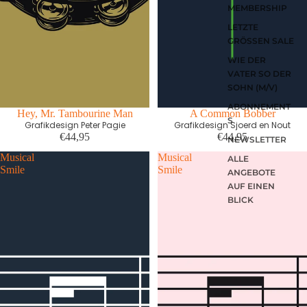
MEMBERSHIP
LETZTE
GRÖSSEN SALE
WIE DER
VATER SO DER
SOHN (M/V)
ABONNEMENT
First edition
Hey, Mr. Tambourine Man
A Common Bobber
S
Grafikdesign Peter Pagie
Grafikdesign Sjoerd en Nout
€44,95
€44,95
NEWSLETTER
Musical
Musical
ALLE
Smile
Smile
ANGEBOTE
AUF EINEN
BLICK