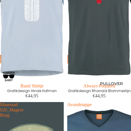
PULLOVER
First edition
Band Shirtje
First edition
Always Prepared
Grafikdesign Hinde Hofman
Grafikdesign Rhonald Blommestijn
€44,95
€44,95
Maanstad
Avondetappe
020_Magere
Brug