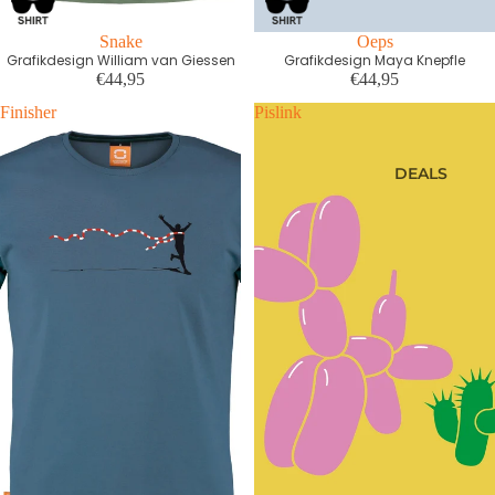
First edition
Snake
Oeps
Grafikdesign William van Giessen
Grafikdesign Maya Knepfle
€44,95
€44,95
Finisher
Pislink
DEALS