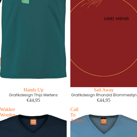
UND MEHR
First edition
Hands Up
First edition
Sail Away
Grafikdesign Thijs Mertens
Grafikdesign Rhonald Blommestijn
€44,95
€44,95
Wakker
Call
Worden
To
Action