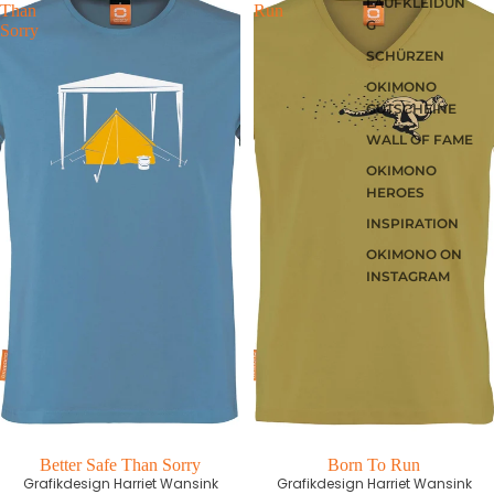
LAUFKLEIDUN
Than
Run
G
Sorry
SCHÜRZEN
OKIMONO
GUTSCHEINE
WALL OF FAME
OKIMONO
HEROES
INSPIRATION
OKIMONO ON
INSTAGRAM
Better Safe Than Sorry
First edition
Born To Run
Grafikdesign Harriet Wansink
Grafikdesign Harriet Wansink