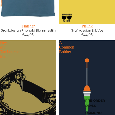
First edition
Finisher
Pislink
Grafikdesign Rhonald Blommestijn
Grafikdesign Erik Vos
€44,95
€44,95
Hey,
A
Mr.
Common
Tambourine
Bobber
Man
PRE-ORDER
DEALS
OKIMONO