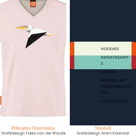
HOODIES
SWEATESHIRT
S
JACKEN
HOODIES MIT
REISSVERSCHLU
SS
LONGSLEEVES
First edition
Pelecanus Onocrotalus
First edition
Stootwil
Grafikdesign Fokko van der Woude
Grafikdesign Aram Korevaar