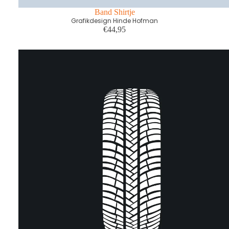
Band Shirtje
Grafikdesign Hinde Hofman
€44,95