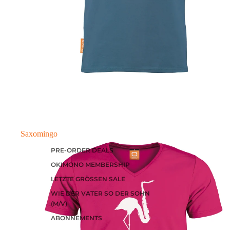
Saxomingo
PRE-ORDER DEALS
OKIMONO MEMBERSHIP
LETZTE GRÖSSEN SALE
WIE DER VATER SO DER SOHN
(M/V)
ABONNEMENTS