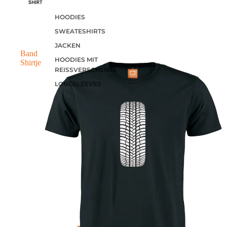
First edition
HOODIES
SWEATESHIRTS
JACKEN
Band
HOODIES MIT
Shirtje
REISSVERSCHLUSS
LONGSLEEVES