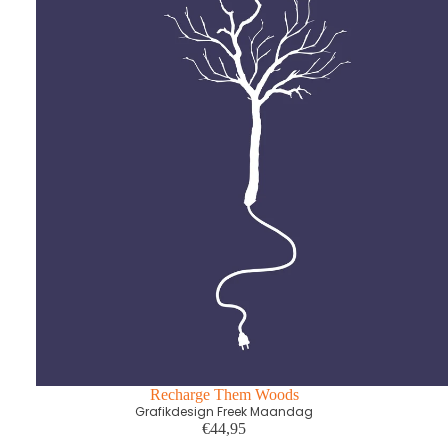
Recharge Them Woods
Grafikdesign Freek Maandag
€44,95