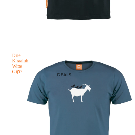
First edition
Drie
K'raaiuh,
Witte
Gij't?
DEALS