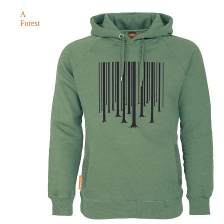
A
Forest