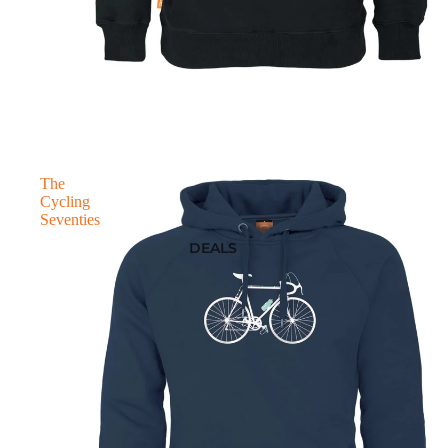
The
Cycling
Seventies
DEALS