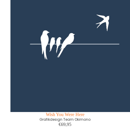
Wish You Were Here
Grafikdesign Team Okimono
€69,95