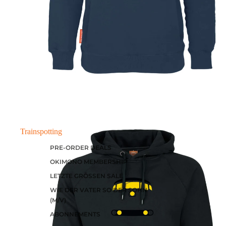
Trainspotting
PRE-ORDER DEALS
OKIMONO MEMBERSHIP
LETZTE GRÖSSEN SALE
WIE DER VATER SO DER SOHN
(M/V)
ABONNEMENTS