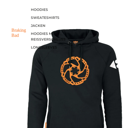
HOODIES
SWEATESHIRTS
JACKEN
Braking
HOODIES MIT
Bad
REISSVERSCHLUSS
LONGSLEEVES