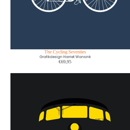
The Cycling Seventies
Grafikdesign Harriet Wansink
€69,95