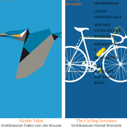
MEMBERSHIP
Seventies
LETZTE
GRÖSSEN SALE
WIE DER
VATER SO DER
SOHN (M/V)
ABONNEMENT
S
NEWSLETTER
ALLE
ANGEBOTE
AUF EINEN
BLICK
Alcedo Atthis
The Cycling Seventies
Grafikdesign Fokko van der Woude
Grafikdesign Harriet Wansink