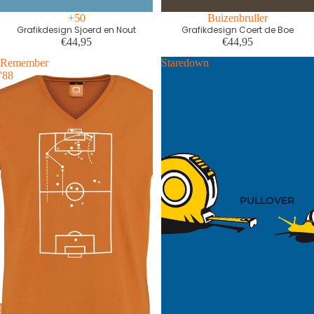
+50
First edition
Buizenbruller
Grafikdesign Sjoerd en Nout
Grafikdesign Coert de Boe
€44,95
€44,95
Remember
Staredown
'88
PULLOVER