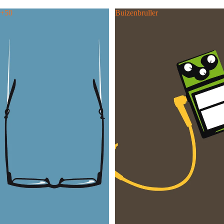
+50
Buizenbruller