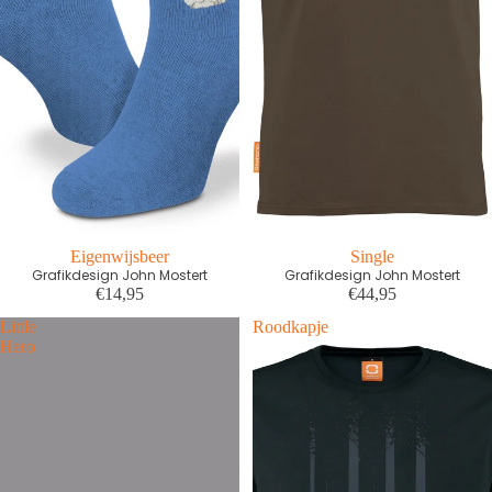
Eigenwijsbeer
Single
Grafikdesign John Mostert
Grafikdesign John Mostert
€14,95
€44,95
Little
Roodkapje
Hero