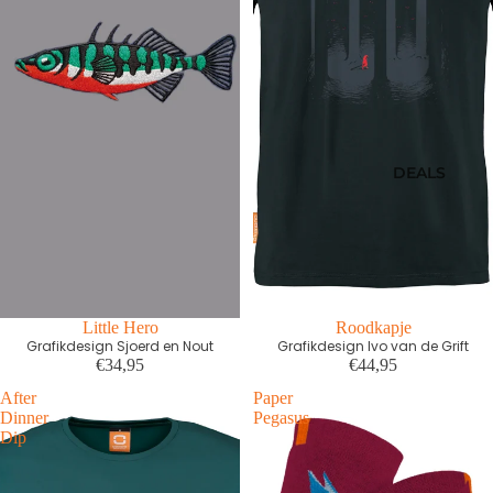
DEALS
Little Hero
Roodkapje
Grafikdesign Sjoerd en Nout
Grafikdesign Ivo van de Grift
€34,95
€44,95
After
Paper
Dinner
Pegasus
Dip