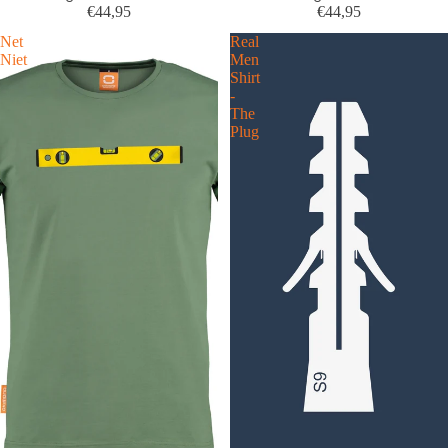
€44,95
€44,95
Net
Real
Niet
Men
Shirt
-
The
Plug