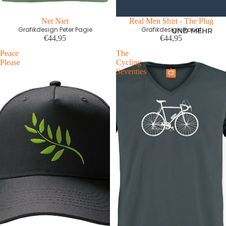
Net Niet
Real Men Shirt - The Plug
Grafikdesign Peter Pagie
Grafikdesign Ikonal
UND MEHR
€44,95
€44,95
Peace
The
Please
Cycling
Seventies