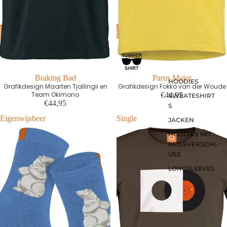
Braking Bad
First edition
Parus Major
HOODIES
Grafikdesign Maarten Tjallingii en
Grafikdesign Fokko van der Woude
Team Okimono
€44,95
SWEATESHIRT
€44,95
S
Eigenwijsbeer
Single
JACKEN
HOODIES MIT
REISSVERSCHLU
SS
LONGSLEEVES