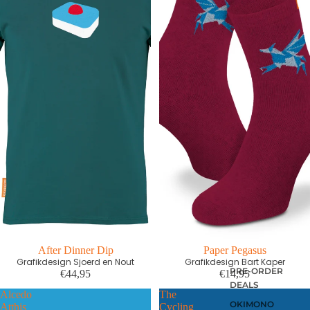
After Dinner Dip
Paper Pegasus
Grafikdesign Sjoerd en Nout
Grafikdesign Bart Kaper
PRE-ORDER
€44,95
€14,95
DEALS
Alcedo
The
OKIMONO
Atthis
Cycling