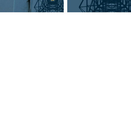
HOODIES
SWEATESHIRT
Onder Hoogspanning
Onder Hoogspanning
S
Grafikdesign Maya Knepfle
Grafikdesign Maya Knepfle
JACKEN
€64,95
€79,95
HOODIES MIT
Onder
REISSVERSCHLU
Hoogspanning
SS
LONGSLEEVES