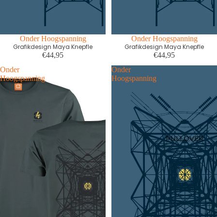
Onder Hoogspanning
Onder Hoogspanning
Grafikdesign Maya Knepfle
Grafikdesign Maya Knepfle
€44,95
€44,95
Onder
Onder
Hoogspanning
Hoogspanning
PULLOVER