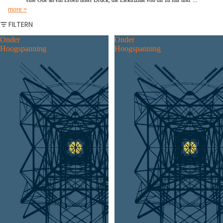
eine Ode an ein Leben unter Druck, die Elektrizität von dir zu mir und '...
more >
FILTERN
Onder
Onder
Hoogspanning
Hoogspanning