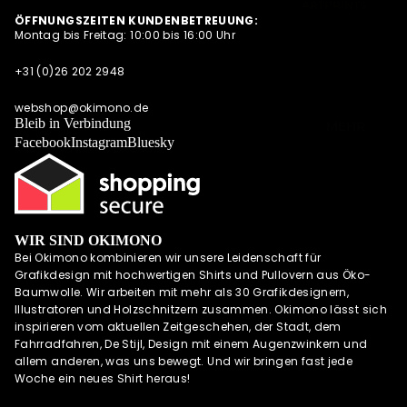
ARTPRINTS,
S
ÖFFNUNGSZEITEN KUNDENBETREUUNG:
POSTKARTEN
Montag bis Freitag: 10:00 bis 16:00 Uhr
NEWSLETTER
UND
QUARTETT
ALLE
+31 (0)26 202 2948
ANGEBOTE
OKIMONO SOC
AUF EINEN
KS
webshop@okimono.de
BLICK
Bleib in Verbindung
MEHR
CAPS/KAPPE
Facebook
Instagram
Bluesky
RADSPORTBEK
LEIDUNG
LAUFKLEIDUN
G
WIR SIND OKIMONO
SCHÜRZEN
Bei Okimono kombinieren wir unsere Leidenschaft für
OKIMONO
Grafikdesign mit hochwertigen Shirts und Pullovern aus Öko-
GUTSCHEINE
Baumwolle. Wir arbeiten mit mehr als 30 Grafikdesignern,
Illustratoren und Holzschnitzern zusammen. Okimono lässt sich
WALL OF FAME
inspirieren vom aktuellen Zeitgeschehen, der Stadt, dem
OKIMONO
Fahrradfahren, De Stijl, Design mit einem Augenzwinkern und
HEROES
allem anderen, was uns bewegt. Und wir bringen fast jede
Woche ein neues Shirt heraus!
INSPIRATION
OKIMONO ON