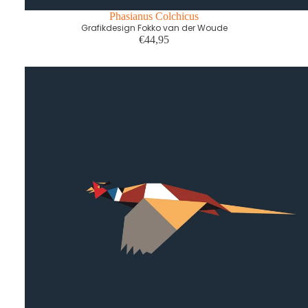
Phasianus Colchicus
Grafikdesign Fokko van der Woude
€44,95