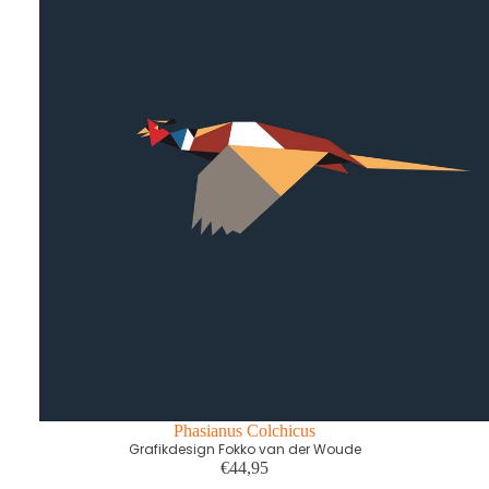
Phasianus Colchicus
Grafikdesign Fokko van der Woude
€44,95