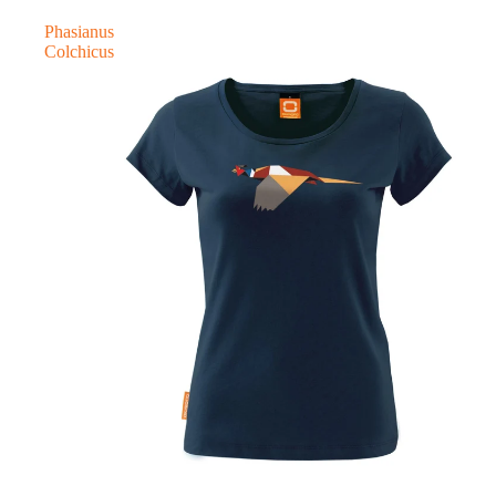
Phasianus
Colchicus