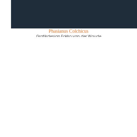
Phasianus Colchicus
Grafikdesign Fokko van der Woude
€49,95