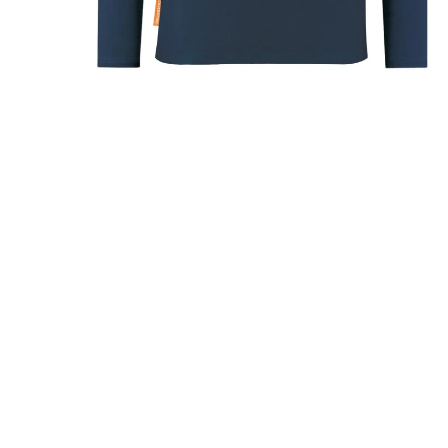
Phasianus
Colchicus
DEALS