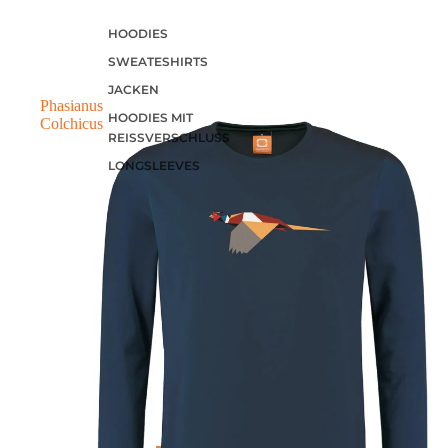
HOODIES
SWEATESHIRTS
JACKEN
Phasianus
HOODIES MIT
Colchicus
REISSVERSCHLUSS
LONGSLEEVES