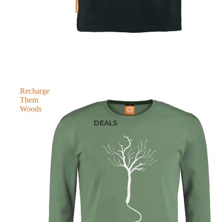
Recharge
Them
Woods
DEALS