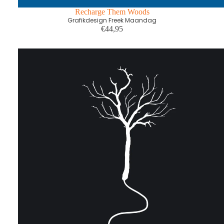
Recharge Them Woods
Grafikdesign Freek Maandag
€44,95