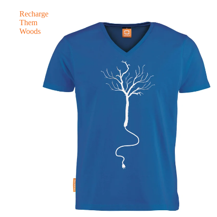
Recharge
Them
Woods