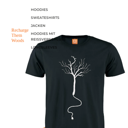
HOODIES
SWEATESHIRTS
JACKEN
Recharge
HOODIES MIT
Them
REISSVERSCHLUSS
Woods
LONGSLEEVES