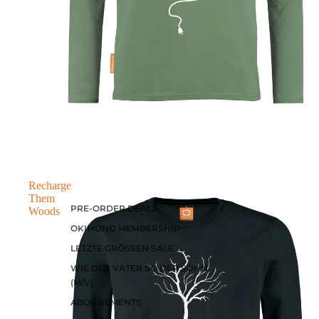
Recharge
Them
PRE-ORDER DEALS
Woods
OKIMONO MEMBERSHIP
LETZTE GRÖSSEN SALE
WIE DER VATER SO DER SOHN
(M/V)
ABONNEMENTS