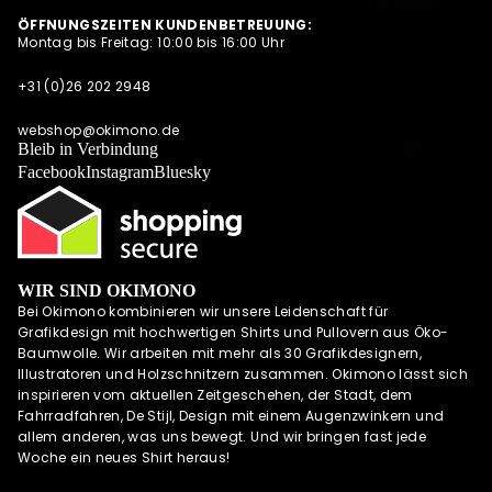
ARTPRINTS,
S
ÖFFNUNGSZEITEN KUNDENBETREUUNG:
POSTKARTEN
Montag bis Freitag: 10:00 bis 16:00 Uhr
NEWSLETTER
UND
QUARTETT
ALLE
+31 (0)26 202 2948
ANGEBOTE
OKIMONO SOC
AUF EINEN
KS
webshop@okimono.de
BLICK
Bleib in Verbindung
MEHR
CAPS/KAPPE
Facebook
Instagram
Bluesky
RADSPORTBEK
LEIDUNG
LAUFKLEIDUN
G
WIR SIND OKIMONO
SCHÜRZEN
Bei Okimono kombinieren wir unsere Leidenschaft für
OKIMONO
Grafikdesign mit hochwertigen Shirts und Pullovern aus Öko-
GUTSCHEINE
Baumwolle. Wir arbeiten mit mehr als 30 Grafikdesignern,
Illustratoren und Holzschnitzern zusammen. Okimono lässt sich
WALL OF FAME
inspirieren vom aktuellen Zeitgeschehen, der Stadt, dem
OKIMONO
Fahrradfahren, De Stijl, Design mit einem Augenzwinkern und
HEROES
allem anderen, was uns bewegt. Und wir bringen fast jede
Woche ein neues Shirt heraus!
INSPIRATION
OKIMONO ON