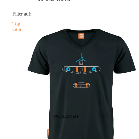
POLOSHIRTS
Filter auf:
DIESE WOCHE NEU
Top
PRE-ORDER DEALS
Gun
AKTUELLE TRENDS
PULLOVER