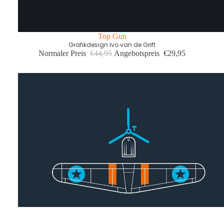
Top Gun
Grafikdesign Ivo van de Grift
Normaler Preis
€44,95
Angebotspreis
€29,95