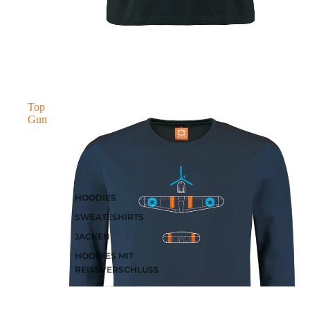
Letzte Größen Sale
Top
Gun
HOODIES
SWEATESHIRTS
JACKEN
HOODIES MIT
REISSVERSCHLUSS
LONGSLEEVES