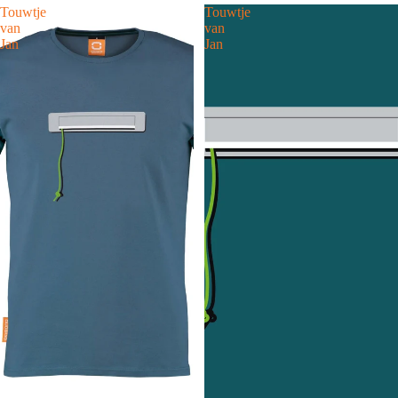
Touwtje
Touwtje
PRE-ORDER
van
van
DEALS
Jan
Jan
AKTUELLE
TRENDS