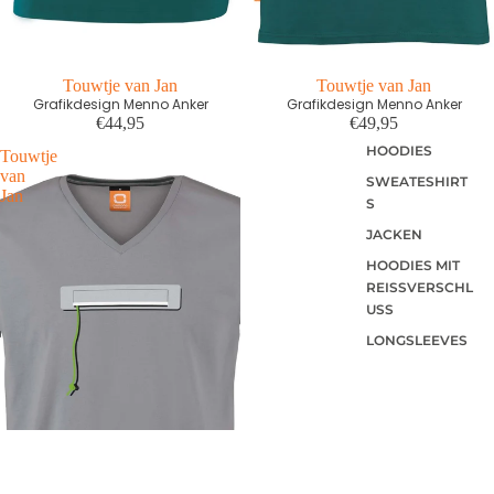
Touwtje van Jan
Touwtje van Jan
Grafikdesign Menno Anker
Grafikdesign Menno Anker
€44,95
€49,95
HOODIES
Touwtje
van
SWEATESHIRT
Jan
S
JACKEN
HOODIES MIT
REISSVERSCHLU
SS
LONGSLEEVES